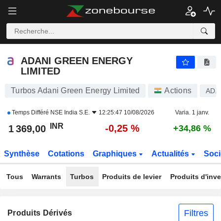
ADANI GREEN ENERGY LIMITED
1 369,00
₹
-0,25 %
ADANI GREEN ENERGY
LIMITED
Turbos Adani Green Energy Limited
Actions
ADA
Temps Différé
NSE India S.E.
12:25:47 10/08/2026
Varia. 1 janv.
INR
-0,25 %
1 369,00
+34,86 %
Synthèse
Cotations
Graphiques
Actualités
Soci
Tous
Warrants
Turbos
Produits de levier
Produits d'inv
Filtres
Produits Dérivés