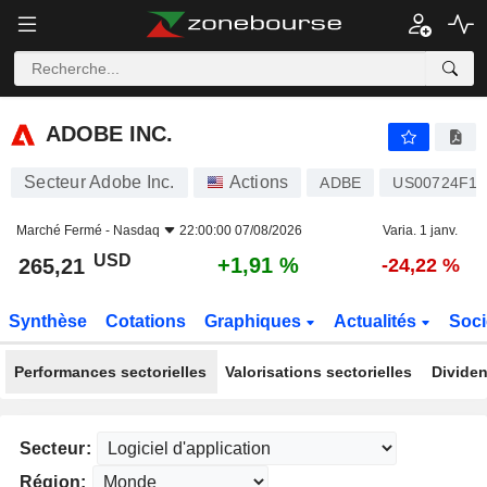
ADOBE INC.
265,21
$
+1,91 %
ADOBE INC.
Secteur Adobe Inc.
Actions
ADBE
US00724F10
Marché Fermé -
Nasdaq
22:00:00 07/08/2026
Varia. 1 janv.
USD
+1,91 %
265,21
-24,22 %
Synthèse
Cotations
Graphiques
Actualités
Soci
Performances sectorielles
Valorisations sectorielles
Dividen
Secteur:
Région: