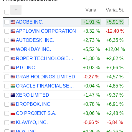
V
Varia.
Varia. 5j.
ADOBE INC.
+1,91 %
+5,91 %
+
APPLOVIN CORPORATION
+3,32 %
-12,40 %
-
AUTODESK, INC.
+2,73 %
+6,35 %
+
WORKDAY INC.
+5,52 %
+12,04 %
+
ROPER TECHNOLOGIES, INC.
+1,30 %
+2,62 %
+
PTC INC.
+0,03 %
+7,66 %
+
GRAB HOLDINGS LIMITED
-0,27 %
+4,57 %
ORACLE FINANCIAL SERVICES SOFTWARE LIMITED
+0,04 %
+4,85 %
XERO LIMITED
+1,47 %
+9,37 %
DROPBOX, INC.
+0,78 %
+6,91 %
+
CD PROJEKT S.A.
+3,06 %
+2,48 %
KLAVIYO, INC.
-0,66 %
-6,84 %
BOX, INC.
+4,36 %
+5,36 %
+