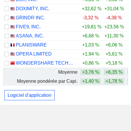
DOXIMITY, INC.
+32,62 %
+31,04 %
+
GRINDR INC.
-3,32 %
-4,38 %
FIVE9, INC.
+19,81 %
+23,56 %
+
ASANA, INC.
+6,68 %
+11,30 %
+
PLANISWARE
+1,03 %
+6,06 %
+
OPERA LIMITED
+1,94 %
+5,61 %
WONDERSHARE TECHNOLOGY GROUP CO., LTD.
+0,86 %
+5,18 %
+
Moyenne
+3,76 %
+6,35 %
+
Moyenne pondérée par Capi.
+1,40 %
+1,78 %
Logiciel d'application