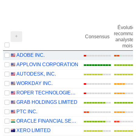
Évolutio
recomman
Consensus
analystes
mois
ADOBE INC.
APPLOVIN CORPORATION
AUTODESK, INC.
WORKDAY INC.
ROPER TECHNOLOGIES, INC.
GRAB HOLDINGS LIMITED
PTC INC.
ORACLE FINANCIAL SERVICES SOFTWARE LIMITED
XERO LIMITED