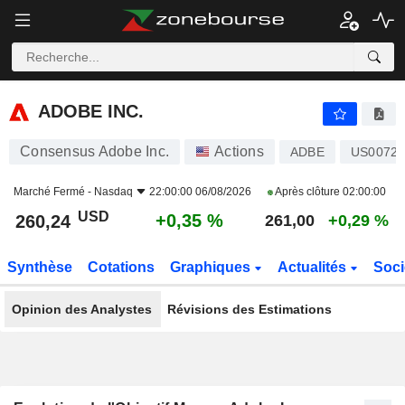
ADOBE INC.
260,24
$
+0,35 %
ADOBE INC.
Consensus Adobe Inc.
Actions
ADBE
US00724
Marché Fermé -
Nasdaq
22:00:00 06/08/2026
Après clôture
02:00:00
USD
+0,35 %
260,24
261,00
+0,29 %
Synthèse
Cotations
Graphiques
Actualités
Soci
Opinion des Analystes
Révisions des Estimations