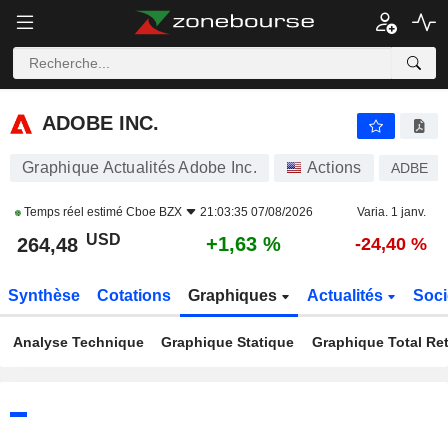
ADOBE INC.
264,48
$
+1,63 %
ADOBE INC.
Graphique Actualités Adobe Inc.
Actions
ADBE
Temps réel estimé
Cboe BZX
21:03:35 07/08/2026
Varia. 1 janv.
USD
+1,63 %
264,48
-24,40 %
Synthèse
Cotations
Graphiques
Actualités
Soci
Analyse Technique
Graphique Statique
Graphique Total Re