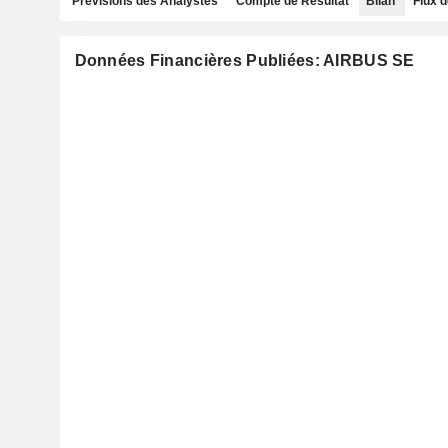
Prévisions des Analystes
Compte de Résultat
Bilan
Flux d
Données Financières Publiées: AIRBUS SE