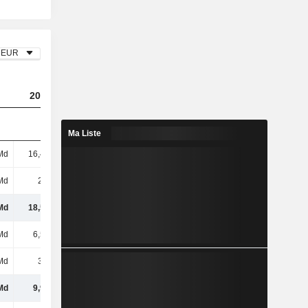
EUR
2023
2024
2025
Ma Liste
Md
16,47 Md
15 Md
14,13 Md
Md
2,1 Md
3,73 Md
3,83 Md
Md
18,56 Md
18,73 Md
17,96 Md
Md
6,55 Md
6,77 Md
7,09 Md
Md
3,4 Md
3,64 Md
3,89 Md
Md
9,95 Md
10,41 Md
10,99 Md