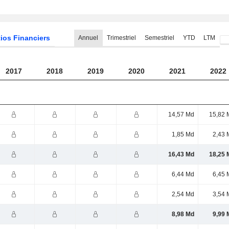
ios Financiers
Annuel
Trimestriel
Semestriel
YTD
LTM
2017
2018
2019
2020
2021
2022
14,57 Md
15,82 
1,85 Md
2,43 
16,43 Md
18,25 
6,44 Md
6,45 
2,54 Md
3,54 
8,98 Md
9,99 