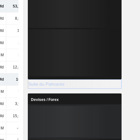
Md
53,75 Md
60,62 Md
63,51 Md
Md
8,81 Md
8,66 Md
7,01 Md
Md
1,4 Md
1,7 Md
2,05 Md
Md
24 Md
25,6 Md
26,49 Md
 M
361 M
271 M
428 M
Md
12,83 Md
12,67 Md
9,26 Md
Md
101 Md
110 Md
109 Md
Suite du Palmarès
 M
791 M
793 M
793 M
Devises / Forex
Md
3,98 Md
4 Md
4 Md
Md
15,62 Md
18,69 Md
22,33 Md
 M
-390 M
-590 M
-955 M