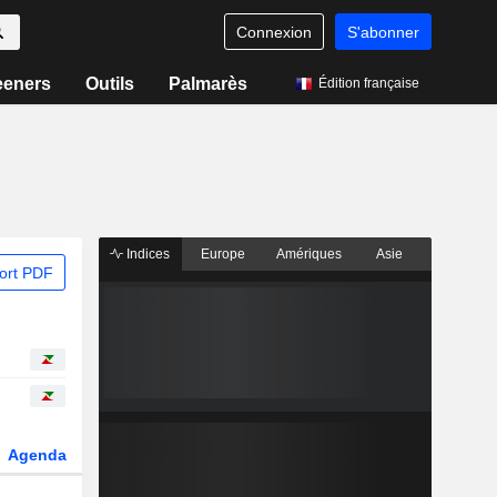
Connexion
S'abonner
eeners
Outils
Palmarès
Édition française
Indices
Europe
Amériques
Asie
ort PDF
Agenda
Secteur
Dérivés
Fonds et ETFs