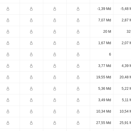
-1,39 Md
-5,48 
7,07 Md
2,87 
20 M
32
1,67 Md
2,07 
6
3,77 Md
4,39 
19,55 Md
20,48 
5,36 Md
5,22 
3,49 Md
5,11 
10,34 Md
10,54 
27,55 Md
25,91 