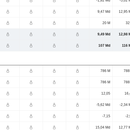
-1,82 Md
-5,02 
9,47 Md
12,95 
20 M
32
9,49 Md
12,98 
107 Md
116 
786 M
788
786 M
788
12,05
16,
-5,62 Md
-2,34 
-7,15
-2
15,04 Md
12,77 