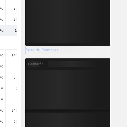
Md
2,17 Md
2,29 Md
2,5 Md
Md
2,34 Md
2,72 Md
3,18 Md
Md
119 Md
129 Md
135 Md
Suite du Palmarès
Md
14,51 Md
13,87 Md
15,96 Md
Palmarès
Md
740 M
806 M
871 M
Md
3,17 Md
3,67 Md
4,86 Md
 M
221 M
253 M
327 M
 M
740 M
593 M
133 M
Md
24,99 Md
30,86 Md
32,64 Md
Md
9,39 Md
10,57 Md
8,72 Md