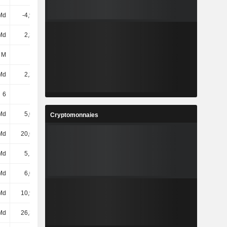
Md
-4,97 Md
-4,45 Md
-3,71 Md
Md
2,34 Md
1,14 Md
473 M
 M
35 M
90 M
80 M
Md
2,23 Md
2,43 Md
2,36 Md
6
6
6
6
Md
5,02 Md
5,78 Md
6,49 Md
Cryptomonnaies
Md
20,65 Md
21,97 Md
25,05 Md
Md
5,17 Md
6,1 Md
6,15 Md
Md
6,06 Md
6,77 Md
6,82 Md
Md
10,95 Md
11,22 Md
11,77 Md
Md
26,37 Md
27,64 Md
29,27 Md