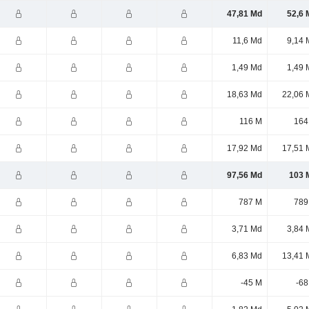
47,81 Md
52,6 
11,6 Md
9,14 
1,49 Md
1,49 
18,63 Md
22,06 
116 M
164
17,92 Md
17,51 
97,56 Md
103 
787 M
789
3,71 Md
3,84 
6,83 Md
13,41 
-45 M
-68