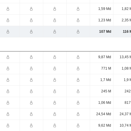
1,59 Md
1,82 
1,23 Md
2,35 
107 Md
116 
9,87 Md
13,45 
771 M
1,08 
1,7 Md
1,9 
245 M
242
1,06 Md
817
24,54 Md
24,37 
9,62 Md
10,74 