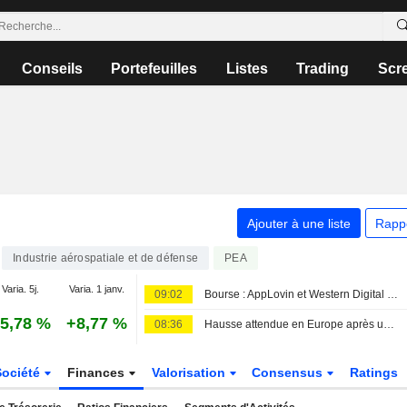
Conseils
Portefeuilles
Listes
Trading
Scr
Ajouter à une liste
Rapp
Industrie aérospatiale et de défense
PEA
Varia. 5j.
Varia. 1 janv.
09:02
Bourse : AppLovin et Western Digital dans le dur, rumeurs sur Vusion
5,78 %
+8,77 %
08:36
Hausse attendue en Europe après un accord stratégique dans le détroit d'Ormuz
Société
Finances
Valorisation
Consensus
Ratings