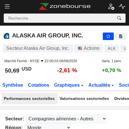
ALASKA AIR GROUP, INC.
50,69
$
-2,61 %
ALASKA AIR GROUP, INC.
Secteur Alaska Air Group, Inc.
Actions
ALK
US
Marché Fermé -
NYSE
22:00:03 06/08/2026
Varia. 1 janv.
USD
-2,61 %
50,69
+0,70 %
Synthèse
Cotations
Graphiques
Actualités
Soci
Performances sectorielles
Valorisations sectorielles
Dividen
Secteur:
Région: