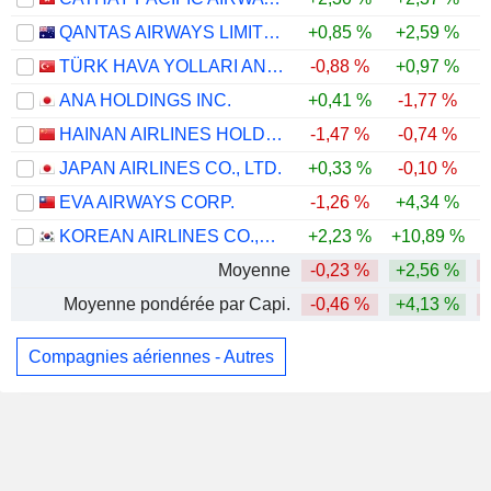
QANTAS AIRWAYS LIMITED
+0,85 %
+2,59 %
TÜRK HAVA YOLLARI ANONIM ORTAKLIGI
-0,88 %
+0,97 %
-
ANA HOLDINGS INC.
+0,41 %
-1,77 %
HAINAN AIRLINES HOLDING CO., LTD.
-1,47 %
-0,74 %
JAPAN AIRLINES CO., LTD.
+0,33 %
-0,10 %
EVA AIRWAYS CORP.
-1,26 %
+4,34 %
KOREAN AIRLINES CO.,LTD.
+2,23 %
+10,89 %
Moyenne
-0,23 %
+2,56 %
Moyenne pondérée par Capi.
-0,46 %
+4,13 %
Compagnies aériennes - Autres