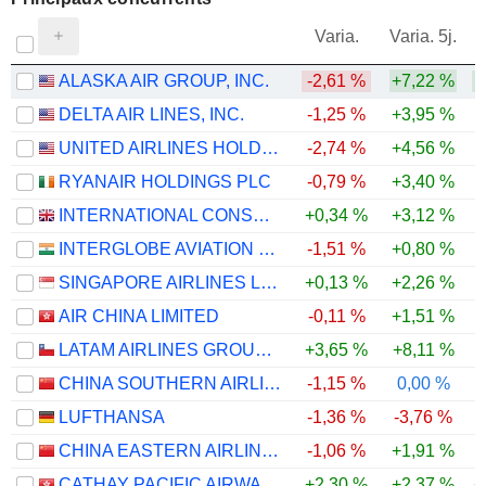
V
Varia.
Varia. 5j.
ALASKA AIR GROUP, INC.
-2,61 %
+7,22 %
DELTA AIR LINES, INC.
-1,25 %
+3,95 %
UNITED AIRLINES HOLDINGS, INC.
-2,74 %
+4,56 %
RYANAIR HOLDINGS PLC
-0,79 %
+3,40 %
INTERNATIONAL CONSOLIDATED AIRLINES GROUP, S.A.
+0,34 %
+3,12 %
INTERGLOBE AVIATION LIMITED
-1,51 %
+0,80 %
SINGAPORE AIRLINES LIMITED
+0,13 %
+2,26 %
AIR CHINA LIMITED
-0,11 %
+1,51 %
LATAM AIRLINES GROUP S.A.
+3,65 %
+8,11 %
CHINA SOUTHERN AIRLINES COMPANY LIMITED
-1,15 %
0,00 %
LUFTHANSA
-1,36 %
-3,76 %
-
CHINA EASTERN AIRLINES CORPORATION LIMITED
-1,06 %
+1,91 %
CATHAY PACIFIC AIRWAYS LIMITED
+2,30 %
+2,37 %
+