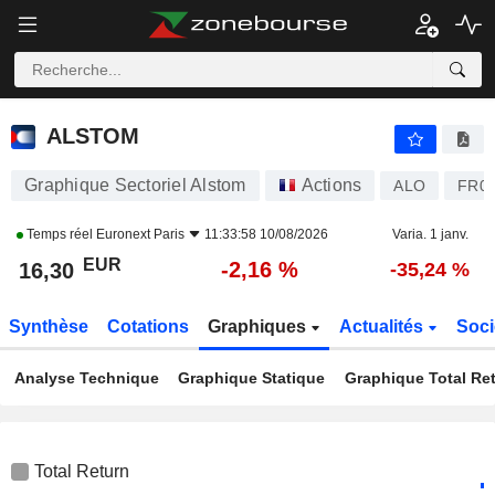
ALSTOM
16,30
€
-2,16 %
ALSTOM
Graphique Sectoriel Alstom
Actions
ALO
FR00
Temps réel
Euronext Paris
11:33:58 10/08/2026
Varia. 1 janv.
EUR
-2,16 %
16,30
-35,24 %
Synthèse
Cotations
Graphiques
Actualités
Soci
Analyse Technique
Graphique Statique
Graphique Total Re
Total Return