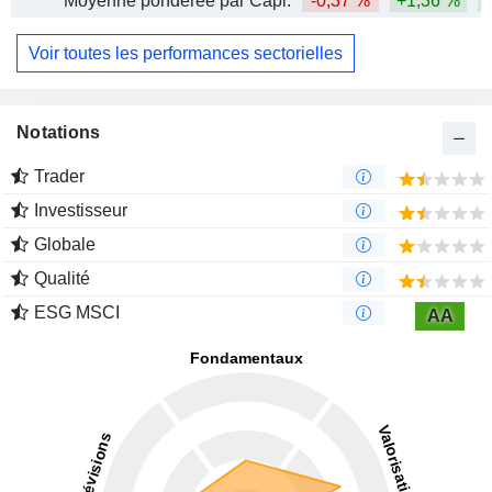
Moyenne pondérée par Capi.
-0,37 %
+1,36 %
+
Voir toutes les performances sectorielles
Notations
Trader
Investisseur
Globale
Qualité
ESG MSCI
AA