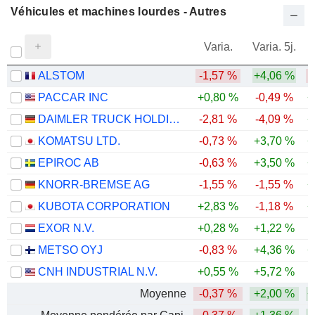
Véhicules et machines lourdes - Autres
Varia.
Varia. 5j.
ALSTOM
-1,57 %
+4,06 %
-
PACCAR INC
+0,80 %
-0,49 %
+
DAIMLER TRUCK HOLDING AG
-2,81 %
-4,09 %
+
KOMATSU LTD.
-0,73 %
+3,70 %
+
EPIROC AB
-0,63 %
+3,50 %
+
KNORR-BREMSE AG
-1,55 %
-1,55 %
+
KUBOTA CORPORATION
+2,83 %
-1,18 %
+
EXOR N.V.
+0,28 %
+1,22 %
-
METSO OYJ
-0,83 %
+4,36 %
+
CNH INDUSTRIAL N.V.
+0,55 %
+5,72 %
-
Moyenne
-0,37 %
+2,00 %
+