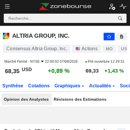
ALTRIA GROUP, INC.
68,35
$
+0,89 %
ALTRIA GROUP, INC.
Consensus Altria Group, Inc.
Actions
MO
US0
Marché Fermé -
NYSE
22:00:02 07/08/2026
Pré-ouverture
12:29:31
USD
+0,89 %
68,35
69,33
+1,43 %
Synthèse
Cotations
Graphiques
Actualités
Soci
Opinion des Analystes
Révisions des Estimations