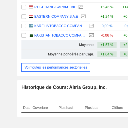
PT GUDANG GARAM TBK
+5,46 %
+14
EASTERN COMPANY S.A.E
+1,24 %
+0
KARELIA TOBACCO COMPANY INC.
0,00 %
0
PAKISTAN TOBACCO COMPANY LIMITED
-0,06 %
+0
Moyenne
+1,57 %
+2
Moyenne pondérée par Capi.
+1,04 %
+0
Voir toutes les performances sectorielles
Historique de Cours: Altria Group, Inc.
Date
Ouverture
Plus haut
Plus bas
Clôture