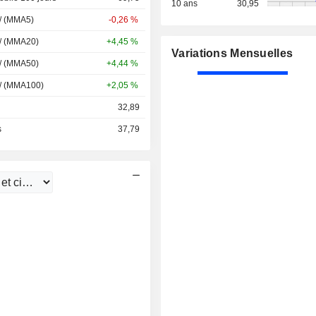
10 ans
30,95
 / (MMA5)
-0,26 %
 / (MMA20)
+4,45 %
Variations Mensuelles
 / (MMA50)
+4,44 %
 / (MMA100)
+2,05 %
32,89
s
37,79