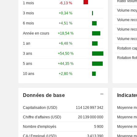
Ratio Volum
1 mois
-6,13 %
Volume moy
3 mois
+0,34 %
Volume rec
6 mois
+4,51 %
Volume rec
Année en cours
+18,54 %
Volume rec
1 an
+6,48 %
Rotation ca
3 ans
+54,50 %
Rotation fl
5 ans
+44,35 %
10 ans
+2,80 %
Données de base
Indicate
Capitalisation (USD)
114 126 997 342
Moyenne mo
Chiffre d'affaires (USD)
20 139 000 000
Moyenne mo
Nombre d'employés
5 900
Moyenne mo
CA / Employé (USD)
3 413 390
Moyenne mo