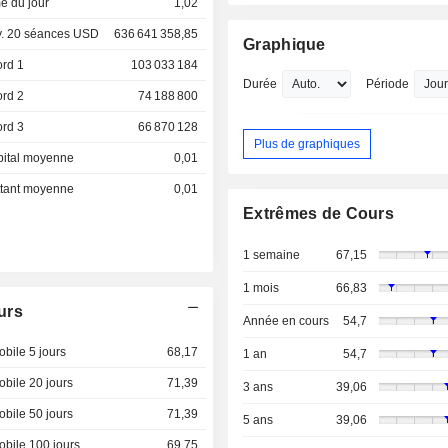
e du jour
1,02
. 20 séances USD
636 641 358,85
Graphique
ord 1
103 033 184
Durée
Période
ord 2
74 188 800
ord 3
66 870 128
Plus de graphiques
pital moyenne
0,01
ottant moyenne
0,01
Extrêmes de Cours
1 semaine
67,15
1 mois
66,83
urs
Année en cours
54,7
bile 5 jours
68,17
1 an
54,7
bile 20 jours
71,39
3 ans
39,06
bile 50 jours
71,39
5 ans
39,06
bile 100 jours
69,75