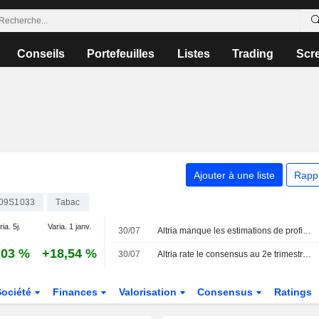
Conseils
Portefeuilles
Listes
Trading
Scr
Ajouter à une liste
Rapp
09S1033
Tabac
ia. 5j.
Varia. 1 janv.
30/07
Altria manque les estimations de profit trimestriel face à l'affaiblissement de la demande de cigarettes premium
,03 %
+18,54 %
30/07
Altria rate le consensus au 2e trimestre, le titre trébuche
Société
Finances
Valorisation
Consensus
Ratings