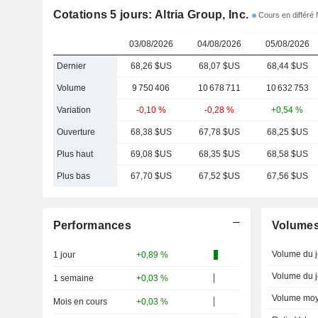
Cotations 5 jours: Altria Group, Inc.
Cours en différé
03/08/2026
04/08/2026
05/08/2026
Dernier
68,26 $US
68,07 $US
68,44 $US
Volume
9 750 406
10 678 711
10 632 753
Variation
-0,10 %
-0,28 %
+0,54 %
Ouverture
68,38 $US
67,78 $US
68,25 $US
Plus haut
69,08 $US
68,35 $US
68,58 $US
Plus bas
67,70 $US
67,52 $US
67,56 $US
Performances
Volume
Volume du j
1 jour
+0,89 %
Volume du j
1 semaine
+0,03 %
Volume moy
Mois en cours
+0,03 %