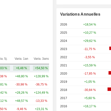
Variations Annuelles
2026
+18,54 %
2025
+10,27 %
2024
+29,62 %
2023
-11,75 %
2022
-3,55 %
ia. 5j.
Varia. 1an
Varia. 3ans
Capi.($)
2021
+15,59 %
,03 %
+6,48 %
+54,50 %
114 Md
2020
-17,85 %
,38 %
+48,80 %
+128,99 %
80,02 Md
2019
+1,05 %
,81 %
-30,98 %
-36,75 %
37,67 Md
2018
-30,84 %
,42 %
+28,26 %
+124,49 %
13,91 Md
2017
+5,60 %
,12 %
+48,57 %
-13,33 %
5,07 Md
2016
+16,17 %
,50 %
-9,46 %
+23,31 %
2,46 Md