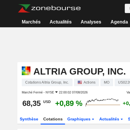
Marchés
Actualités
Analyses
Agenda
ALTRIA GROUP, INC.
Cotations Altria Group, Inc.
Actions
MO
US022
Marché Fermé -
NYSE
22:00:02 07/08/2026
Var
68,35
+0,89 %
USD
+0
Synthèse
Cotations
Graphiques
Actualités