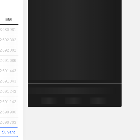
Total
3 680 981
2 692 302
2 692 002
2 691 686
2 691 443
2 691 343
2 691 243
2 691 142
2 690 900
2 690 703
Suivant