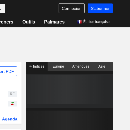
Connexion
S'abonner
eeners
Outils
Palmarès
Édition française
Indices
Europe
Amériques
Asie
ort PDF
RE
Agenda
Secteur
Dérivés
Fonds et ETFs