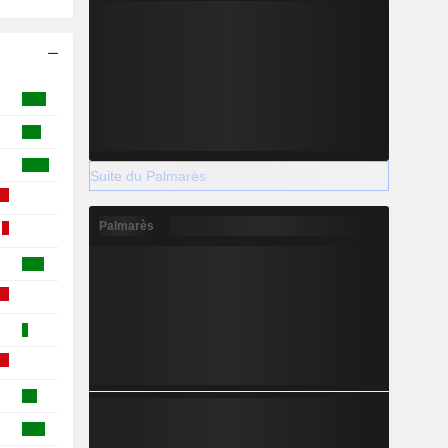
Suite du Palmarès
Palmarès