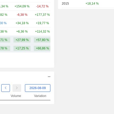
2015
+18,14 %
,34 %
+154,09 %
-14,72 %
2,33 Md
2014
+28,34 %
,82 %
-6,38 %
+177,37 %
2,21 Md
2013
+22,11 %
,00 %
+34,18 %
+19,77 %
1,35 Md
2012
+6,04 %
,38 %
+6,36 %
+114,32 %
1,34 Md
2011
+20,43 %
,71 %
+27,99 %
+57,80 %
26,05 Md
2010
+25,42 %
,78 %
+17,25 %
+66,86 %
2009
+30,35 %
2008
-80,07 %
2007
-11,93 %
2006
+14,86 %
2005
+22,29 %
Volume
Variation
2004
+12,27 %
2003
+34,27 %
2002
-11,60 %