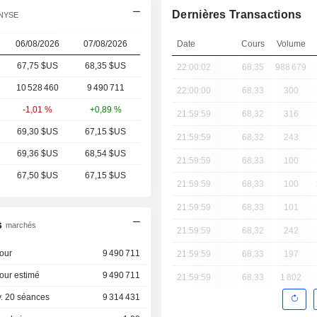
Dernières Transactions
 NYSE
06/08/2026
07/08/2026
Date
Cours
Volume
67,75 $US
68,35 $US
22:00:02
68,35
988 679
10 528 460
9 490 711
22:00:00
68,33
300
-1,01 %
+0,89 %
21:59:59
68,32
316
69,30 $US
67,15 $US
21:59:59
68,32
243
69,36 $US
68,54 $US
21:59:59
68,33
100
67,50 $US
67,15 $US
21:59:59
68,33
100
21:59:59
68,33
101
s
marchés
21:59:59
68,32
242
our
9 490 711
21:59:59
68,33
197
our estimé
9 490 711
21:59:59
68,33
1 802
. 20 séances
9 314 431