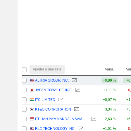
Ajouter à une liste
Varia.
Var
ALTRIA GROUP, INC.
+0,89 %
+0
JAPAN TOBACCO INC.
+1,11 %
-0
ITC LIMITED
+0,07 %
+1
KT&G CORPORATION
+3,34 %
+5
PT HANJAYA MANDALA SAMPOERNA TBK
+2,63 %
+6
RLX TECHNOLOGY INC.
+1,01 %
-0