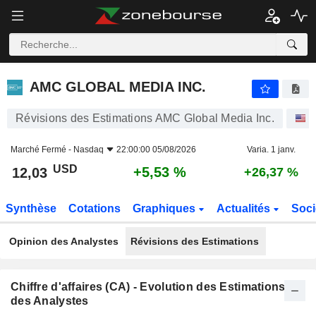
AMC GLOBAL MEDIA INC.
12,03
$
+5,53 %
AMC GLOBAL MEDIA INC.
Révisions des Estimations AMC Global Media Inc.
A
Marché Fermé -
Nasdaq
22:00:00 05/08/2026
Varia. 1 janv.
USD
+5,53 %
12,03
+26,37 %
Synthèse
Cotations
Graphiques
Actualités
Soci
Opinion des Analystes
Révisions des Estimations
Chiffre d'affaires (CA) - Evolution des Estimations
des Analystes