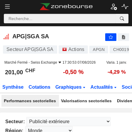
APG|SGA SA
201,00
CHF
-0,50 %
APG|SGA SA
Secteur APG|SGA SA
Actions
APGN
CH00191
Marché Fermé -
Swiss Exchange
17:30:53 07/08/2026
Varia. 1 janv.
CHF
-0,50 %
201,00
-4,29 %
Synthèse
Cotations
Graphiques
Actualités
Soci
Performances sectorielles
Valorisations sectorielles
Dividen
Secteur:
Région: