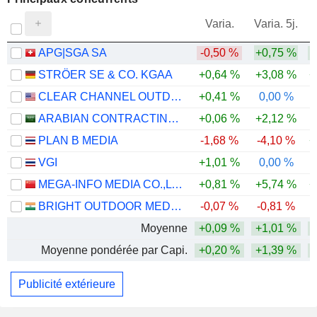
V
Varia.
Varia. 5j.
APG|SGA SA
-0,50 %
+0,75 %
STRÖER SE & CO. KGAA
+0,64 %
+3,08 %
+
CLEAR CHANNEL OUTDOOR HOLDINGS, INC.
+0,41 %
0,00 %
ARABIAN CONTRACTING SERVICES COMPANY
+0,06 %
+2,12 %
PLAN B MEDIA
-1,68 %
-4,10 %
+
VGI
+1,01 %
0,00 %
MEGA-INFO MEDIA CO.,LTD.
+0,81 %
+5,74 %
+
BRIGHT OUTDOOR MEDIA LIMITED
-0,07 %
-0,81 %
Moyenne
+0,09 %
+1,01 %
Moyenne pondérée par Capi.
+0,20 %
+1,39 %
Publicité extérieure