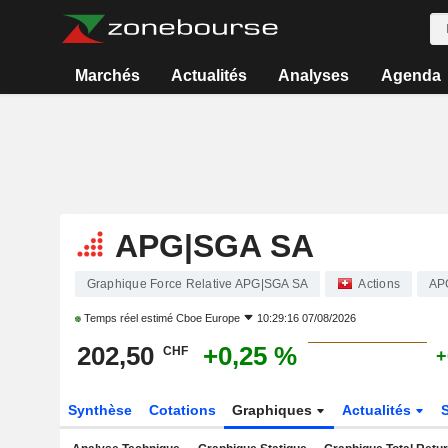
Marchés
Actualités
Analyses
Agenda
APG|SGA SA
Graphique Force Relative APG|SGA SA
Actions
AP
Temps réel estimé
Cboe Europe
10:29:16 07/08/2026
202,50
+0,25 %
CHF
+
Synthèse
Cotations
Graphiques
Actualités