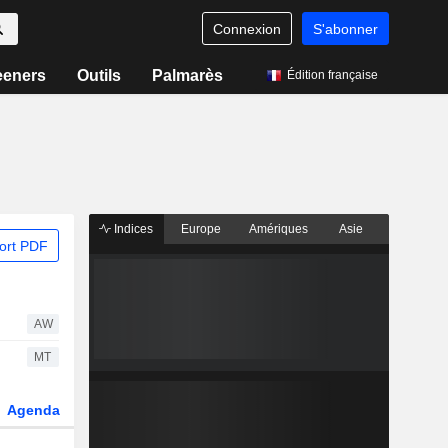
Connexion
S'abonner
eeners
Outils
Palmarès
Édition française
Indices
Europe
Amériques
Asie
ort PDF
AW
MT
Agenda
Secteur
Dérivés