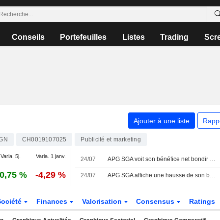
Conseils
Portefeuilles
Listes
Trading
Scr
Ajouter à une liste
Rapp
GN
CH0019107025
Publicité et marketing
Varia. 5j.
Varia. 1 janv.
24/07
APG SGA voit son bénéfice net bondir d'un quart au premier trimestre
0,75 %
-4,29 %
24/07
APG SGA affiche une hausse de son bénéfice net et de son chiffre d'affaires au premier semestre
Société
Finances
Valorisation
Consensus
Ratings