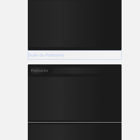
Suite du Palmarès
Palmarès