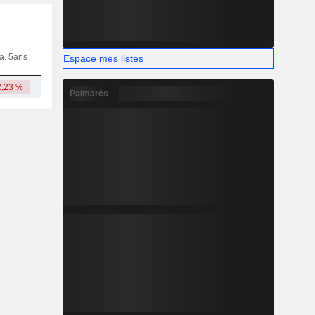
ia. 5ans
Capi.
CT
MT
LT
Espace mes listes
2,23 %
745 M
Palmarès