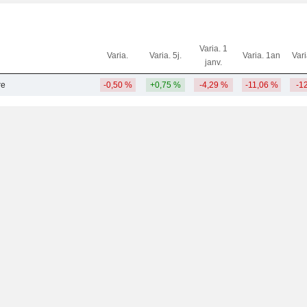
Varia. 1
Varia.
Varia. 5j.
Varia. 1an
Var
janv.
re
-0,50 %
+0,75 %
-4,29 %
-11,06 %
-1