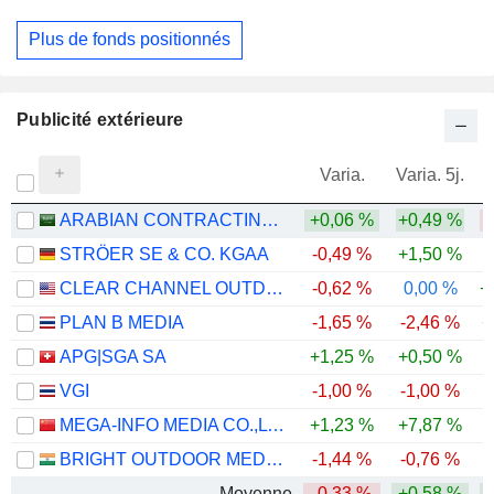
Plus de fonds positionnés
Publicité extérieure
Varia.
Varia. 5j.
ARABIAN CONTRACTING SERVICES COMPANY
+0,06 %
+0,49 %
-
STRÖER SE & CO. KGAA
-0,49 %
+1,50 %
-
CLEAR CHANNEL OUTDOOR HOLDINGS, INC.
-0,62 %
0,00 %
+
PLAN B MEDIA
-1,65 %
-2,46 %
+
APG|SGA SA
+1,25 %
+0,50 %
-
VGI
-1,00 %
-1,00 %
-
MEGA-INFO MEDIA CO.,LTD.
+1,23 %
+7,87 %
-
BRIGHT OUTDOOR MEDIA LIMITED
-1,44 %
-0,76 %
Moyenne
-0,33 %
+0,58 %