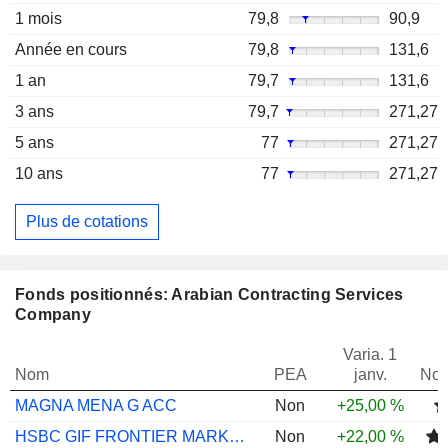
1 mois
79,8
90,9
Année en cours
79,8
131,6
1 an
79,7
131,6
3 ans
79,7
271,27
5 ans
77
271,27
10 ans
77
271,27
Plus de cotations
Fonds positionnés: Arabian Contracting Services
Company
Varia. 1
Nom
PEA
janv.
Not
MAGNA MENA G ACC
Non
+25,00 %
HSBC GIF FRONTIER MARKETS IC
Non
+22,00 %