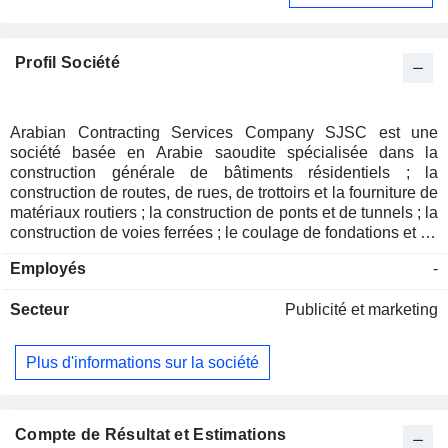
Profil Société
Arabian Contracting Services Company SJSC est une
société basée en Arabie saoudite spécialisée dans la
construction générale de bâtiments résidentiels ; la
construction de routes, de rues, de trottoirs et la fourniture de
matériaux routiers ; la construction de ponts et de tunnels ; la
construction de voies ferrées ; le coulage de fondations et de
semelles ; la pose de câbles électriques et de
Employés
-
télécommunications ; ainsi que l'exploitation de panneaux
publicitaires extérieurs, y compris la publicité routière et
Secteur
Publicité et marketing
intérieure. La société opère à travers deux segments : le
segment Publicité, qui comprend la publicité en intérieur et
en extérieur, et le segment Autres, qui comprend tous les
Plus d'informations sur la société
types de travaux d'impression et la vente au détail par
correspondance. Les filiales de la société comprennent
notamment Al-Arabia Out of Home Advertising FZ - LLC (A)
aux Émirats arabes unis, Faden Agency Media and
Compte de Résultat et Estimations