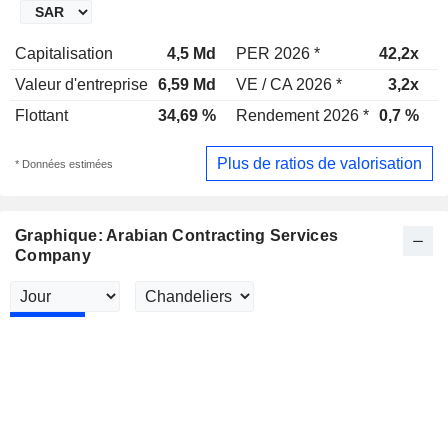
Capitalisation
4,5 Md
PER 2026 *
42,2x
P
Valeur d'entreprise
6,59 Md
VE / CA 2026 *
3,2x
V
Flottant
34,69 %
Rendement 2026 *
0,7 %
R
Plus de ratios de valorisation
* Données estimées
Graphique: Arabian Contracting Services
Company