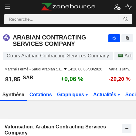
ARABIAN CONTRACTING SERVICES COMPANY
81,85
﷼
+0,06 %
ARABIAN CONTRACTING
SERVICES COMPANY
Cours Arabian Contracting Services Company
Acti
Marché Fermé -
Saudi Arabian S.E.
14:20:00 06/08/2026
Varia. 1 janv.
SAR
+0,06 %
81,85
-29,20 %
Synthèse
Cotations
Graphiques
Actualités
Soci
Valorisation: Arabian Contracting Services
Company