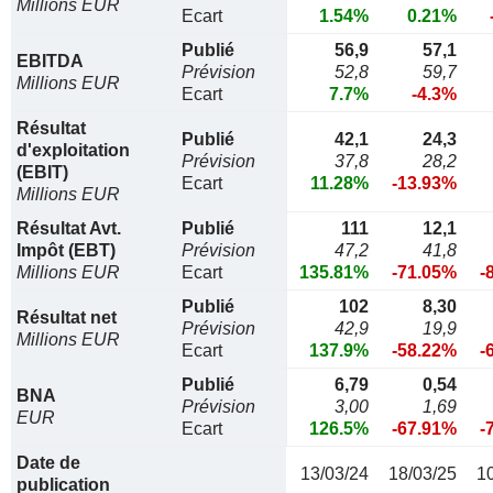
Millions EUR
Ecart
1.54%
0.21%
Publié
56,9
57,1
EBITDA
Prévision
52,8
59,7
Millions EUR
Ecart
7.7%
-4.3%
Résultat
Publié
42,1
24,3
d'exploitation
Prévision
37,8
28,2
(EBIT)
Ecart
11.28%
-13.93%
Millions EUR
Résultat Avt.
Publié
111
12,1
Impôt (EBT)
Prévision
47,2
41,8
Millions EUR
Ecart
135.81%
-71.05%
-
Publié
102
8,30
Résultat net
Prévision
42,9
19,9
Millions EUR
Ecart
137.9%
-58.22%
-
Publié
6,79
0,54
BNA
Prévision
3,00
1,69
EUR
Ecart
126.5%
-67.91%
-
Date de
13/03/24
18/03/25
1
publication