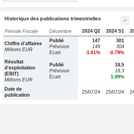
Historique des publications trimestrielles
2024 Q2
2024 S1
2
Période Fiscale
Décembre
Publié
147
301
Chiffre d'affaires
Prévision
149
304
Millions EUR
Ecart
-1.61%
-0.79%
Résultat
Publié
18,5
d'exploitation
Prévision
18,3
(EBIT)
Ecart
1.09%
Millions EUR
Date de
25/07/24
25/07/24
2
publication