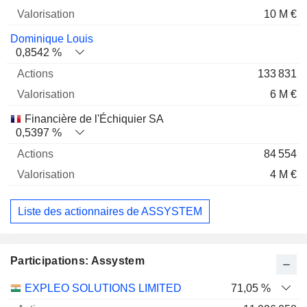
10 M €
Dominique Louis
0,8542 %
133 831
6 M €
Financière de l'Échiquier SA
0,5397 %
84 554
4 M €
Liste des actionnaires de ASSYSTEM
Participations: Assystem
Nom
Actions
%
Valorisation
EXPLEO SOLUTIONS LIMITED
71,05 %