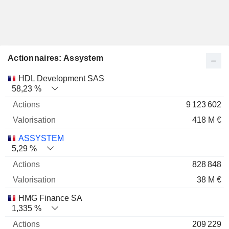
Actionnaires: Assystem
Nom
Actions
%
Valorisation
HDL Development SAS
58,23 %
9 123 602
418 M €
ASSYSTEM
5,29 %
828 848
38 M €
HMG Finance SA
1,335 %
209 229