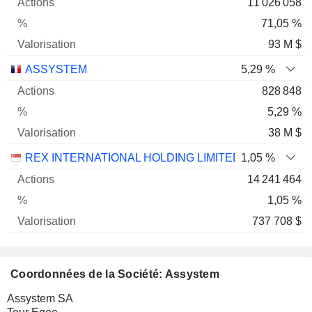
11 026 058
71,05 %
93 M $
ASSYSTEM
5,29 %
828 848
5,29 %
38 M $
REX INTERNATIONAL HOLDING LIMITED
1,05 %
14 241 464
1,05 %
737 708 $
Coordonnées de la Société: Assystem
Assystem SA