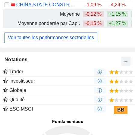
CHINA STATE CONSTRUCTION ENGINEERING CORPORATION LIMITED
-1,09 %
-4,24 %
-
Moyenne
-0,12 %
+1,15 %
+
Moyenne pondérée par Capi.
-0,15 %
+1,27 %
+
Voir toutes les performances sectorielles
Notations
Trader
Investisseur
Globale
Qualité
ESG MSCI
BB