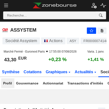
ASSYSTEM
43,30
€
+0,23 %
ASSYSTEM
Société Assystem
Actions
ASY
FR0000074148
Marché Fermé -
Euronext Paris
17:55:00 07/08/2026
Varia. 1 janv.
EUR
+0,23 %
43,30
+1,41 %
Synthèse
Cotations
Graphiques
Actualités
Soci
Profil
Gouvernance
Actionnariat
Transactions d'initiés