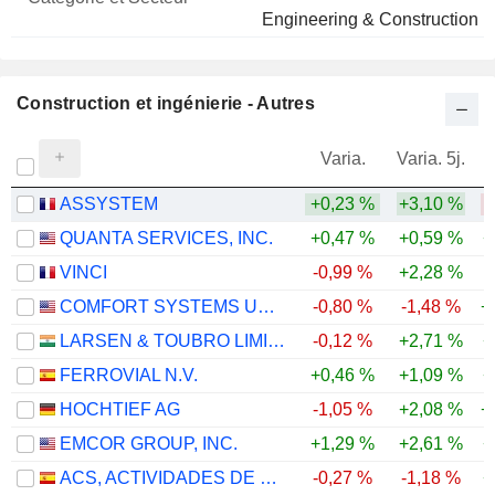
Nom
Secteur
Engineering & Construction
Construction et ingénierie - Autres
Varia.
Varia. 5j.
ASSYSTEM
+0,23 %
+3,10 %
-
QUANTA SERVICES, INC.
+0,47 %
+0,59 %
+
VINCI
-0,99 %
+2,28 %
COMFORT SYSTEMS USA, INC.
-0,80 %
-1,48 %
+
LARSEN & TOUBRO LIMITED
-0,12 %
+2,71 %
+
FERROVIAL N.V.
+0,46 %
+1,09 %
+
HOCHTIEF AG
-1,05 %
+2,08 %
+
EMCOR GROUP, INC.
+1,29 %
+2,61 %
+
ACS, ACTIVIDADES DE CONSTRUCCIÓN Y SERVICIOS, S.A.
-0,27 %
-1,18 %
+