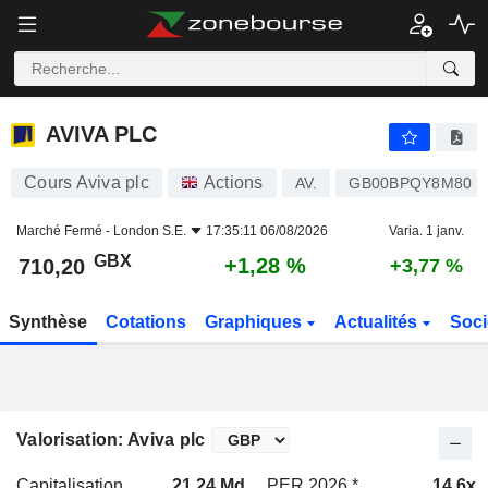
AVIVA PLC
710,20
p
+1,28 %
AVIVA PLC
Cours Aviva plc
Actions
AV.
GB00BPQY8M80
Marché Fermé -
London S.E.
17:35:11 06/08/2026
Varia. 1 janv.
GBX
+1,28 %
710,20
+3,77 %
Synthèse
Cotations
Graphiques
Actualités
Soci
Valorisation: Aviva plc
Capitalisation
21,24 Md
PER 2026 *
14,6x