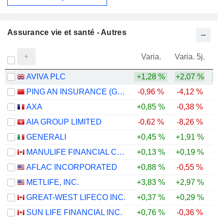
Assurance vie et santé - Autres
Varia.
Varia. 5j.
AVIVA PLC
+1,28 %
+2,07 %
PING AN INSURANCE (GROUP) COMPANY OF CHINA, LTD.
-0,96 %
-4,12 %
AXA
+0,85 %
-0,38 %
+
AIA GROUP LIMITED
-0,62 %
-8,26 %
GENERALI
+0,45 %
+1,91 %
+
MANULIFE FINANCIAL CORPORATION
+0,13 %
+0,19 %
+
AFLAC INCORPORATED
+0,88 %
-0,55 %
+
METLIFE, INC.
+3,83 %
+2,97 %
+
GREAT-WEST LIFECO INC.
+0,37 %
+0,29 %
+
SUN LIFE FINANCIAL INC.
+0,76 %
-0,36 %
+