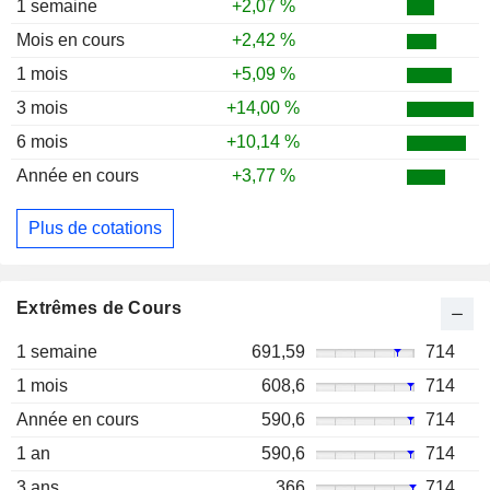
1 semaine
+2,07 %
Mois en cours
+2,42 %
1 mois
+5,09 %
3 mois
+14,00 %
6 mois
+10,14 %
Année en cours
+3,77 %
Plus de cotations
Extrêmes de Cours
1 semaine
691,59
714
1 mois
608,6
714
Année en cours
590,6
714
1 an
590,6
714
3 ans
366
714