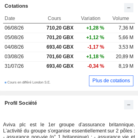
Cotations
Date
Cours
Variation
Volume
06/08/26
710,20 GBX
+1,28 %
7,36 M
05/08/26
701,20 GBX
+1,12 %
5,66 M
04/08/26
693,40 GBX
-1,17 %
3,53 M
03/08/26
701,60 GBX
+1,18 %
20,89 M
31/07/26
693,40 GBX
-0,34 %
8,19 M
Plus de cotations
Cours en différé London S.E.
Profil Société
Aviva plc est le 1er groupe d'assurance britannique.
L'activité du groupe s'organise essentiellement sur 2 pôles :
- assurance non-vie (n° 1 britannique) ; - assurance vie et