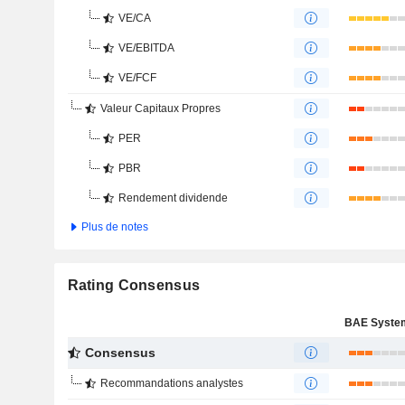
VE/CA
VE/EBITDA
VE/FCF
Valeur Capitaux Propres
PER
PBR
Rendement dividende
Plus de notes
Rating Consensus
Consensus
Recommandations analystes