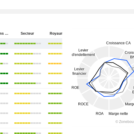
BAE Systems plc
Secteur
Royaume-Uni