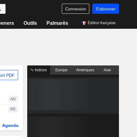
Connexion
S'abonner
eeners
Outils
Palmarès
Édition française
Indices
Europe
Amériques
Asie
ort PDF
AN
RE
Agenda
Secteur
Dérivés
Fonds et ETFs