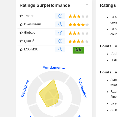
Ratings Surperformance
Ratings
Trader
La s
crois
Investisseur
La s
Globale
cour
Qualité
Points Fo
ESG MSCI
AA
L'op
Hist
Points Fa
Avec
rela
Rapp
élev
La s
Au c