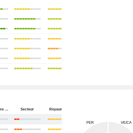
BAE Systems plc
Secteur
Royaume-Uni