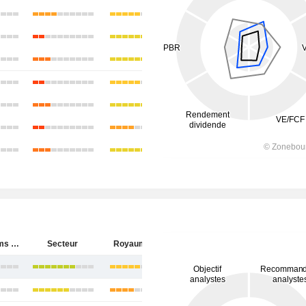
BAE Systems plc
Secteur
Royaume-Uni