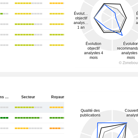
BAE Systems plc
Secteur
Royaume-Uni