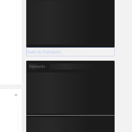
Suite du Palmarès
Palmarès