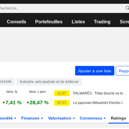
Conseils
Portefeuilles
Listes
Trading
Scr
Ajouter à une liste
Rapp
634946
Industrie aérospatiale et de défense
Varia. 5j.
Varia. 1 janv.
11:37
PALMARÈS : Tritax boucle sa levée de fonds ; Wizz Air bascule dans le rouge
+7,41 %
+28,47 %
07:57
Le japonais Mitsubishi Electric lance la phase industrielle du chasseur GCAP
Société
Finances
Valorisation
Consensus
Ratings