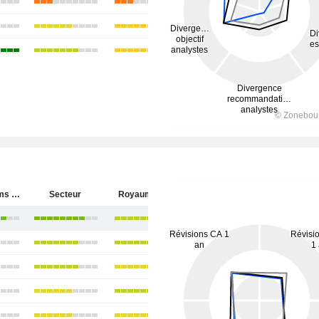
BAE Systems plc
Secteur
Royaume-Uni