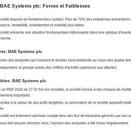
 BAE Systems plc: Forces et Faiblesses
ociété dispose de fondamentaux solides. Plus de 70% des entreprises présentent 
sance, rentabilité, endettement et visibilité plus faible.
ociété présente une situation fondamentale intéressante dans une optique d'inves
t terme.
rts: BAE Systems plc
inion des analystes qui couvrent le dossier s'est améliorée au cours des quatre der
oriquement, le groupe publie des chiffres d'activité supérieurs aux attentes.
ibles: BAE Systems plc
 un PER 2026 de 27.52 fois les résultats, la société évolue à des niveaux de multi
tivement importants.
ortée à la valeur de ses actifs tangibles, la valorisation de la société apparaît rela
ée.
ociété est fortement valorisée compte tenu des flux de trésorerie générés par son act
ours des douzes derniers mois, l'opinion des analystes a été revue négativement.