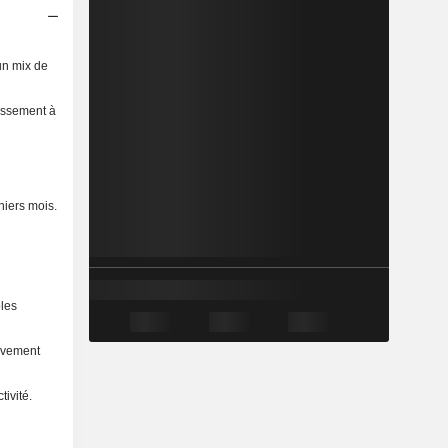
un mix de
tissement à
niers mois.
ples
tivement
ivité.