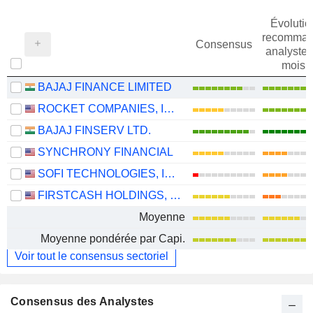
Évolutio
recomman
Consensus
analystes
mois
BAJAJ FINANCE LIMITED
ROCKET COMPANIES, INC.
BAJAJ FINSERV LTD.
SYNCHRONY FINANCIAL
SOFI TECHNOLOGIES, INC.
FIRSTCASH HOLDINGS, INC.
Moyenne
Moyenne pondérée par Capi.
Voir tout le consensus sectoriel
Consensus des Analystes