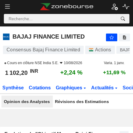
BAJAJ FINANCE LIMITED
1 102,20
₹
+2,24 %
BAJAJ FINANCE LIMITED
Consensus Bajaj Finance Limited
Actions
BAJFI
Cours en clôture
NSE India S.E.
10/08/2026
Varia. 1 janv.
INR
+2,24 %
1 102,20
+11,69 %
Synthèse
Cotations
Graphiques
Actualités
Soci
Opinion des Analystes
Révisions des Estimations