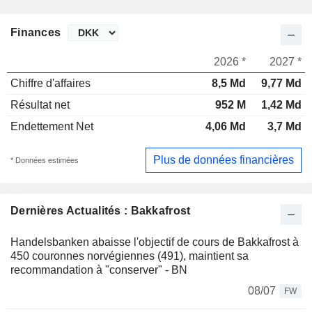
Finances
2026 *
2027 *
Chiffre d'affaires
8,5 Md
9,77 Md
Résultat net
952 M
1,42 Md
Endettement Net
4,06 Md
3,7 Md
Plus de données financières
* Données estimées
Dernières Actualités : Bakkafrost
Handelsbanken abaisse l'objectif de cours de Bakkafrost à
450 couronnes norvégiennes (491), maintient sa
recommandation à "conserver" - BN
08/07
FW