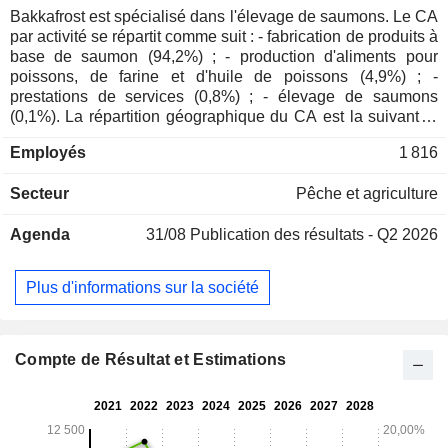
Bakkafrost est spécialisé dans l'élevage de saumons. Le CA
par activité se répartit comme suit : - fabrication de produits à
base de saumon (94,2%) ; - production d'aliments pour
poissons, de farine et d'huile de poissons (4,9%) ; -
prestations de services (0,8%) ; - élevage de saumons
(0,1%). La répartition géographique du CA est la suivante :
Europe de l'Est (4%), Europe de l'Ouest (56%), Asie
Employés
1 816
(15,3%), Amérique du Nord (23,7%) et autres (1%).
Secteur
Pêche et agriculture
Agenda
31/08
Publication des résultats - Q2 2026
Plus d'informations sur la société
Compte de Résultat et Estimations