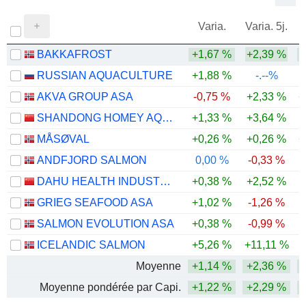
Varia.
Varia. 5j.
BAKKAFROST
+1,67 %
+2,39 %
RUSSIAN AQUACULTURE
+1,88 %
-.--%
AKVA GROUP ASA
-0,75 %
+2,33 %
+
SHANDONG HOMEY AQUATIC DEVELOPMENT CO.,LTD.
+1,33 %
+3,64 %
MÅSØVAL
+0,26 %
+0,26 %
+
ANDFJORD SALMON
0,00 %
-0,33 %
DAHU HEALTH INDUSTRY CO., LTD.
+0,38 %
+2,52 %
GRIEG SEAFOOD ASA
+1,02 %
-1,26 %
-
SALMON EVOLUTION ASA
+0,38 %
-0,99 %
-
ICELANDIC SALMON
+5,26 %
+11,11 %
-
Moyenne
+1,14 %
+2,36 %
Moyenne pondérée par Capi.
+1,22 %
+2,29 %