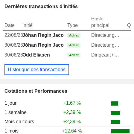
Dernières transactions d'initiés
Poste
Date
Initié
Type
principal
Qua
22/08/23
Jóhan Regin Jacobsen
Directeur general
2
Achat
30/06/23
Jóhan Regin Jacobsen
Directeur general
Achat
30/06/23
Odd Eliasen
Dirigeant / cadre principal
Achat
Historique des transactions
Cotations et Performances
1 jour
+1,67 %
1 semaine
+2,39 %
Mois en cours
+2,39 %
1 mois
+12,64 %