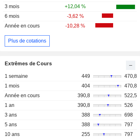
3 mois
+12,04 %
6 mois
-3,62 %
Année en cours
-10,28 %
Plus de cotations
Extrêmes de Cours
1 semaine
449
470,8
1 mois
404
470,8
Année en cours
390,8
522,5
1 an
390,8
526
3 ans
388
698
5 ans
388
797
10 ans
255
797