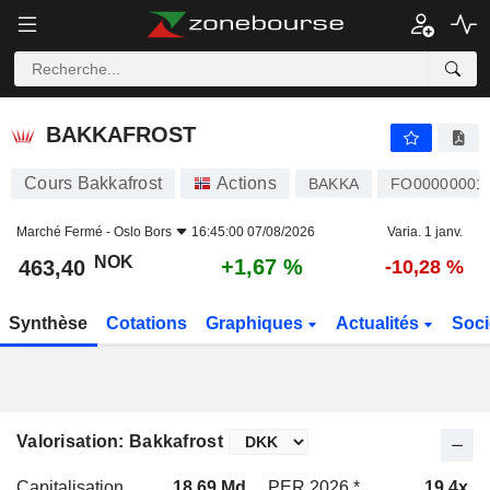
BAKKAFROST
463,40
kr
+1,67 %
BAKKAFROST
Cours Bakkafrost
Actions
BAKKA
FO00000001
Marché Fermé -
Oslo Bors
16:45:00 07/08/2026
Varia. 1 janv.
NOK
+1,67 %
463,40
-10,28 %
Synthèse
Cotations
Graphiques
Actualités
Soci
Valorisation: Bakkafrost
Capitalisation
18,69 Md
PER 2026 *
19,4x