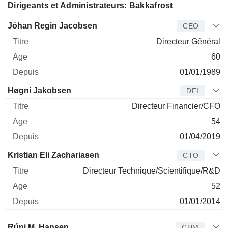
Dirigeants et Administrateurs: Bakkafrost
Dirigeant
Titre
Age
Depuis
Jóhan Regin Jacobsen
CEO
Directeur Général
60
01/01/1989
Høgni Jakobsen
DFI
Directeur Financier/CFO
54
01/04/2019
Kristian Eli Zachariasen
CTO
Directeur Technique/Scientifique/R&D
52
01/01/2014
Administrateur
Titre
Age
Depuis
Rúni M. Hansen
CHM