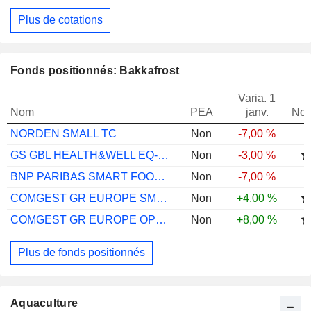
Plus de cotations
Fonds positionnés: Bakkafrost
Varia. 1
Nom
PEA
janv.
Not
NORDEN SMALL TC
Non
-7,00 %
GS GBL HEALTH&WELL EQ-R CAP EUR
Non
-3,00 %
BNP PARIBAS SMART FOOD CL CAP
Non
-7,00 %
COMGEST GR EUROPE SMALLER EUR I ACC
Non
+4,00 %
COMGEST GR EUROPE OPPS EUR ACC
Non
+8,00 %
Plus de fonds positionnés
Aquaculture