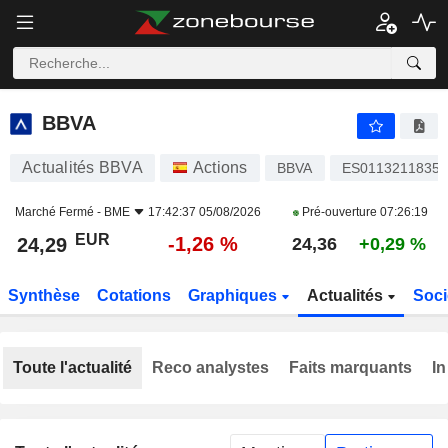
BBVA
24,29
€
-1,26 %
BBVA
Actualités BBVA
Actions
BBVA
ES0113211835
Marché Fermé -
BME
17:42:37 05/08/2026
Pré-ouverture
07:26:19
EUR
-1,26 %
24,29
24,36
+0,29 %
Synthèse
Cotations
Graphiques
Actualités
Soci
Toute l'actualité
Reco analystes
Faits marquants
In