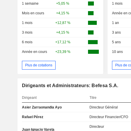
1 semaine
+5,05 %
1 mois
Mois en cours
+4,15 %
Année en c
1 mois
+12,87 %
1 an
3 mois
+4,15 %
3 ans
6 mois
+17,12 %
5 ans
Année en cours
+23,39 %
10 ans
Plus de cotations
Plus de c
Dirigeants et Administrateurs: Befesa S.A.
Dirigeant
Titre
Asier Zarraonandia Ayo
Directeur Général
Rafael Pérez
Directeur Financier/CFO
Directeur
Juan Ignacio Varela