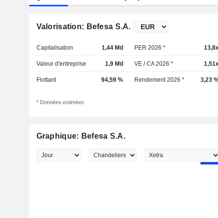
Valorisation: Befesa S.A.
Capitalisation
1,44 Md
PER 2026 *
13,8
Valeur d'entreprise
1,9 Md
VE / CA 2026 *
1,51
Flottant
94,59 %
Rendement 2026 *
3,23 
* Données estimées
Graphique: Befesa S.A.