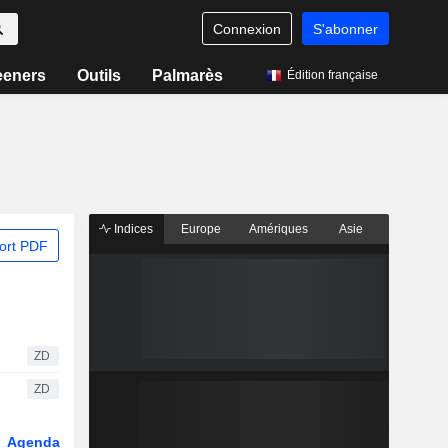
Connexion
S'abonner
eeners
Outils
Palmarès
Édition française
Indices
Europe
Amériques
Asie
ort PDF
ZD
ZD
Agenda
Secteur
Dérivés
Fonds et ETFs