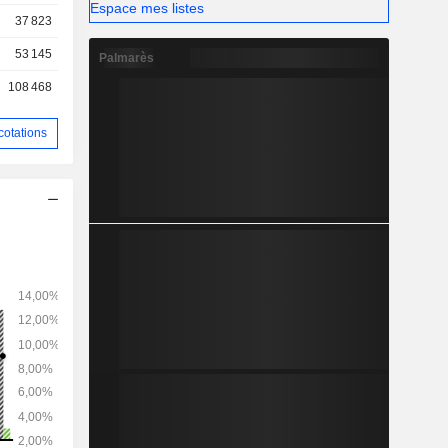
Espace mes listes
37 823
53 145
Palmarès
108 468
cotations