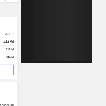
2027 *
1,32 Md
112 M
384 M
es basée au