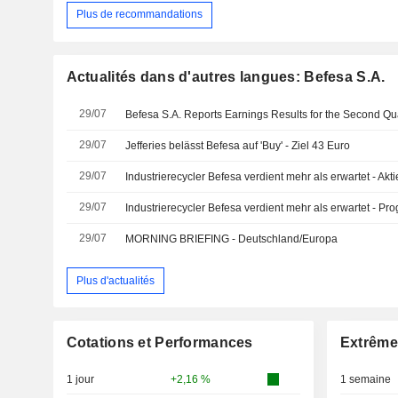
Plus de recommandations
Actualités dans d'autres langues: Befesa S.A.
29/07
29/07
Jefferies belässt Befesa auf 'Buy' - Ziel 43 Euro
29/07
Industrierecycler Befesa verdient mehr als erwartet - Aktie
29/07
Industrierecycler Befesa verdient mehr als erwartet - Pro
29/07
MORNING BRIEFING - Deutschland/Europa
Plus d'actualités
Cotations et Performances
Extrême
1 jour
+2,16 %
1 semaine