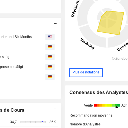
Befesa S.A. Reports Earnings Results for the Second Quarter and Six Months Ended June 30, 2026
 steigt
gnose bestätigt
Plus de notations
Consensus des Analyste
Vente
Ach
s de Cours
Recommandation moyenne
34,7
36,9
Nombre d'Analystes