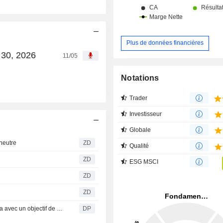
Plus de données financières
 30, 2026
11/05
Notations
Trader
Investisseur
Globale
neutre
ZD
Qualité
ZD
ESG MSCI
ZD
ZD
Jefferies maintient sa recommandation d'achat sur Befesa avec un objectif de cours de 43 euros
DP