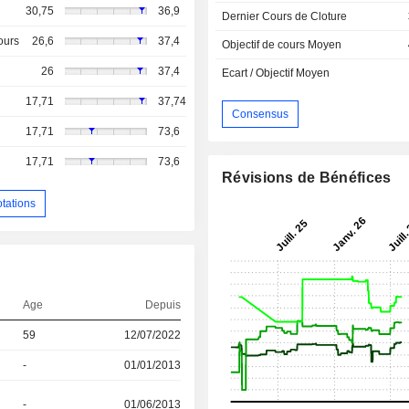
30,75
36,9
Dernier Cours de Cloture
ours
26,6
37,4
Objectif de cours Moyen
26
37,4
Ecart / Objectif Moyen
17,71
37,74
Consensus
17,71
73,6
17,71
73,6
Révisions de Bénéfices
otations
Age
Depuis
59
12/07/2022
-
01/01/2013
-
01/06/2013