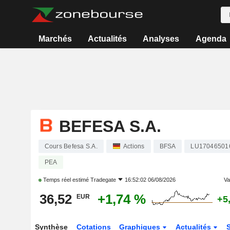
Marchés
Actualités
Analyses
Agenda
BEFESA S.A.
Cours Befesa S.A.
Actions
BFSA
LU17046501
PEA
Temps réel estimé
Tradegate
16:52:02 06/08/2026
Var
36,52
+1,74 %
EUR
+5
Synthèse
Cotations
Graphiques
Actualités