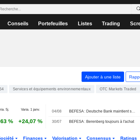
Conseils
Portefeuilles
Listes
Trading
Scr
Ajouter à une liste
Rapp
64
Services et équipements environnementaux
OTC Markets Traded
ia. 5j.
Varia. 1 janv.
04/08
BEFESA : Deutsche Bank maintient sa recommandation neutre
,63 %
+24,07 %
30/07
BEFESA : Berenberg toujours à l'achat
Société
Finances
Valorisation
Consensus
Ratings