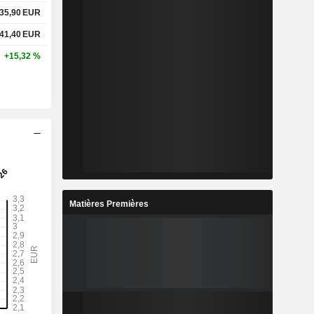
35,90
EUR
41,40
EUR
+15,32 %
Matières Premières