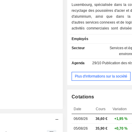
Luxembourg, spécialisée dans la col
recyclage des poussières d'acier et 
d'aluminium, ainsi que dans la 
d'autres services connexes et de logi
activités commerciales sont divisé
segments : Les services de recy
Employés
poussières d'acier et les services d
des scories salines d'aluminium. 
Secteur
Services et 
des services de recyclage des p
enviro
d'acier se concentre sur la coll
Agenda
29/10
Publication des résultat
recyclage des poussières d'acier
résidus d'acier générés par la product
brut, inoxydable et galvanisé, ainsi
Plus d'informations sur la société
production d'oxyde de waelz et d'aut
Le segment des services de recy
scories salines d'aluminium co
Cotations
recyclage des scories saline
revêtements de cuves usagées, la ré
Date
Cours
Variation
et la vente de sel, de concentré d'a
d'oxydes d'aluminium, ainsi que la 
06/08/26
36,60
€
+1,95 %
d'alliages d'aluminium secondair
industries de la construction et de l'a
05/08/26
35,90 €
+0,70 %