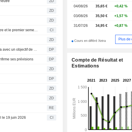
neutre
ZD
04/08/26
35,65 €
+0,42 %
ZD
03/08/26
35,50 €
+1,57 %
ZD
31/07/26
34,95 €
+0,87 %
Befesa S.A. publie ses résultats pour le deuxième trimestre et le premier semestre clos le 30 juin 2026
CI
Plus de 
ZD
Cours en différé Xetra
Jefferies maintient sa recommandation d'achat sur Befesa avec un objectif de cours de 43 euros
DP
onfirme ses prévisions
DP
Compte de Résultat et
Estimations
ZD
DP
e
ZD
ZD
RE
 le 19 juin 2026
CI