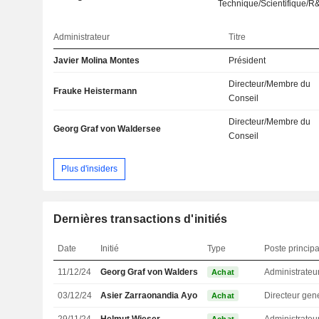
Technique/Scientifique/R
Administrateur
Titre
Javier Molina Montes
Président
Directeur/Membre du
Frauke Heistermann
Conseil
Directeur/Membre du
Georg Graf von Waldersee
Conseil
Plus d'insiders
Dernières transactions d'initiés
Date
Initié
Type
Poste principa
11/12/24
Georg Graf von Waldersee
Administrateu
Achat
03/12/24
Asier Zarraonandia Ayo
Directeur gen
Achat
29/11/24
Helmut Wieser
Administrateu
Achat