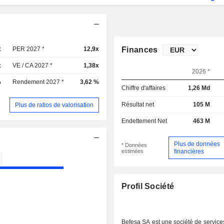
x
PER 2027 *
12,9x
Finances
x
VE / CA 2027 *
1,38x
2026 *
%
Rendement 2027 *
3,62 %
Chiffre d'affaires
1,26 Md
Résultat net
105 M
Plus de ratios de valorisation
Endettement Net
463 M
Plus de données
* Données
estimées
financières
Profil Société
Befesa SA est une société de servic