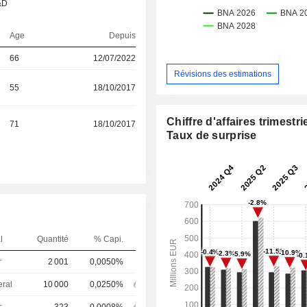
&D
Age
Depuis
66
12/07/2022
Révisions des estimations
55
18/10/2017
Chiffre d'affaires trimestrie
71
18/10/2017
Taux de surprise
l
Quantité
% Capi.
r
2 001
0,0050%
eral
10 000
0,0250%
r
323
0,0008%