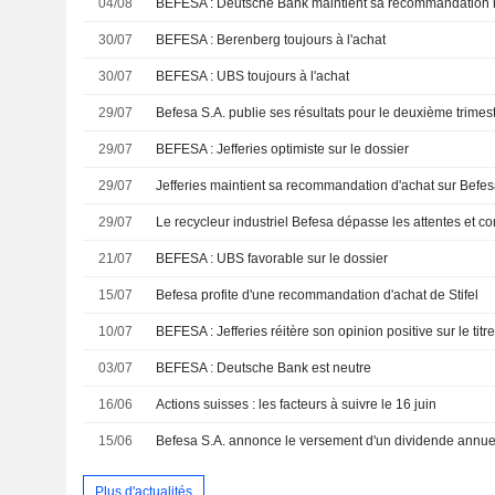
04/08
BEFESA : Deutsche Bank maintient sa recommandation 
30/07
BEFESA : Berenberg toujours à l'achat
30/07
BEFESA : UBS toujours à l'achat
29/07
29/07
BEFESA : Jefferies optimiste sur le dossier
29/07
29/07
Le recycleur industriel Befesa dépasse les attentes et c
21/07
BEFESA : UBS favorable sur le dossier
15/07
Befesa profite d'une recommandation d'achat de Stifel
10/07
BEFESA : Jefferies réitère son opinion positive sur le titr
03/07
BEFESA : Deutsche Bank est neutre
16/06
Actions suisses : les facteurs à suivre le 16 juin
15/06
Befesa S.A. annonce le versement d'un dividende annuel
Plus d'actualités