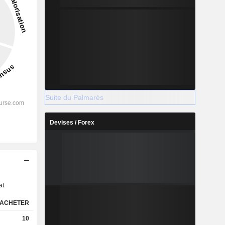
Suite du Palmarès
Devises / Forex
s
at
ACHETER
10