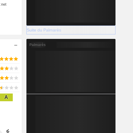
Suite du Palmarès
Palmarès
A