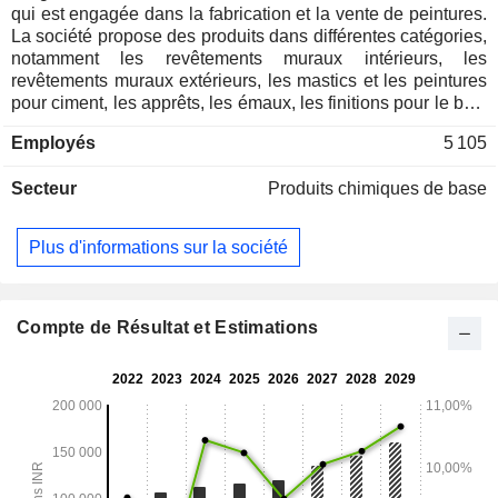
qui est engagée dans la fabrication et la vente de peintures.
La société propose des produits dans différentes catégories,
notamment les revêtements muraux intérieurs, les
revêtements muraux extérieurs, les mastics et les peintures
pour ciment, les apprêts, les émaux, les finitions pour le bois
et l'imperméabilisation. Ses revêtements muraux intérieurs
Employés
5 105
comprennent Silk Glamor Matt, Bison Glow, Silk GlamArt
Metallica et Ceiling White. Ses revêtements muraux
Secteur
Produits chimiques de base
extérieurs comprennent Weathercoat Long Life 15,
Weathercoat Anti Dustt Kool, Walmasta Glow, Florentina
Vintage, Weathercoat Long Life PU Tile Coat. Ses mastics
Plus d'informations sur la société
et peintures au ciment comprennent Bison Wall Putty et
Durocem Extra. Ses apprêts comprennent Silk Luxury
Basecoat, BP Exterior Cement Primer, BP Cement Primer
(ST), Luxol QD 1K Epoxy Primer et Parrot Wood Primer. Ses
Compte de Résultat et Estimations
émaux comprennent l'émail Luxol PU et l'émail Butterfly GP.
Les sociétés SBL Specialty Coatings Private Limited,
Beepee Coatings Private Limited, Berger Jenson &
Nicholson (Nepal) Private Limited et STP Limited, entre
autres, font partie du groupe.