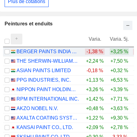
Plus de cotations
Peintures et enduits
Varia.
Varia. 5j.
BERGER PAINTS INDIA LIMITED
-1,38 %
+3,25 %
THE SHERWIN-WILLIAMS COMPANY
+2,24 %
+7,50 %
ASIAN PAINTS LIMITED
-0,18 %
+0,32 %
+
PPG INDUSTRIES, INC.
+1,13 %
+6,53 %
+
NIPPON PAINT HOLDINGS CO., LTD.
+3,26 %
+3,39 %
RPM INTERNATIONAL INC.
+1,42 %
+7,71 %
AKZO NOBEL N.V.
+0,48 %
+3,63 %
+
AXALTA COATING SYSTEMS LTD.
+1,22 %
+9,30 %
+
KANSAI PAINT CO., LTD.
+2,09 %
+2,78 %
+
SKSHU PAINT CO.,LTD.
+0,30 %
-3,33 %
-