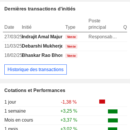
Dernières transactions d'initiés
Poste
Date
Initié
Type
principal
Qua
27/03/25
Indrajit Amal Majumdar
Responsable ventes & marketing
Vente
11/03/25
Debarshi Mukherjee
Vente
18/02/25
Bhaskar Rao Bhosale Dilip
Vente
Historique des transactions
Cotations et Performances
1 jour
-1,38 %
1 semaine
+3,25 %
Mois en cours
+3,37 %
1 mois
+3,02 %