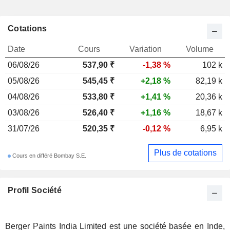
Cotations
Date
Cours
Variation
Volume
06/08/26
537,90
₹
-1,38 %
102 k
05/08/26
545,45 ₹
+2,18 %
82,19 k
04/08/26
533,80 ₹
+1,41 %
20,36 k
03/08/26
526,40 ₹
+1,16 %
18,67 k
31/07/26
520,35 ₹
-0,12 %
6,95 k
Plus de cotations
Cours en différé Bombay S.E.
Profil Société
Berger Paints India Limited est une société basée en Inde,