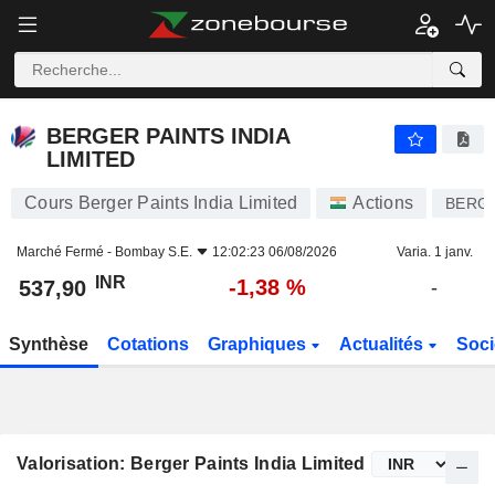
BERGER PAINTS INDIA LIMITED
537,90
₹
-1,38 %
BERGER PAINTS INDIA
LIMITED
Cours Berger Paints India Limited
Actions
BERG
Marché Fermé -
Bombay S.E.
12:02:23 06/08/2026
Varia. 1 janv.
INR
-1,38 %
537,90
-
Synthèse
Cotations
Graphiques
Actualités
Soci
Valorisation: Berger Paints India Limited