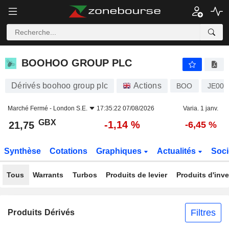
BOOHOO GROUP PLC
21,75
p
-1,14 %
BOOHOO GROUP PLC
Dérivés boohoo group plc
Actions
BOO
JE00
Marché Fermé -
London S.E.
17:35:22 07/08/2026
Varia. 1 janv.
GBX
-1,14 %
21,75
-6,45 %
Synthèse
Cotations
Graphiques
Actualités
Soci
Tous
Warrants
Turbos
Produits de levier
Produits d'inv
Filtres
Produits Dérivés