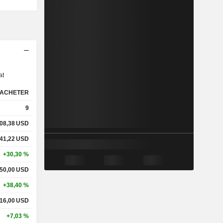
s
at
ACHETER
9
08,38
USD
41,22
USD
+30,30 %
50,00
USD
+38,40 %
16,00
USD
+7,03 %