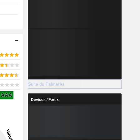
Suite du Palmarès
AAA
Devises / Forex