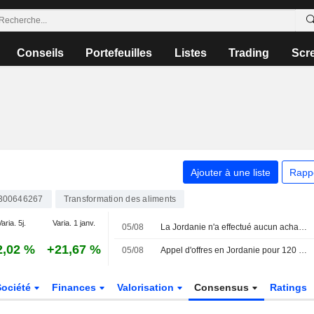
Conseils
Portefeuilles
Listes
Trading
Scr
Ajouter à une liste
Rapp
300646267
Transformation des aliments
aria. 5j.
Varia. 1 janv.
05/08
La Jordanie n'a effectué aucun achat lors de son appel d'offres pour 120 000 tonnes d'orge, selon les négociants
2,02 %
+21,67 %
05/08
Appel d'offres en Jordanie pour 120 000 tonnes d'orge : seulement deux participants selon les négociants
Société
Finances
Valorisation
Consensus
Ratings