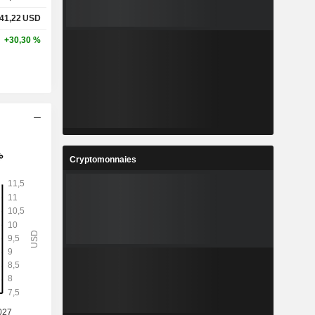
41,22
USD
+30,30 %
Cryptomonnaies