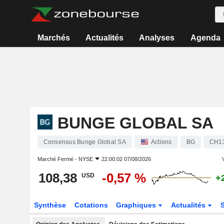
Marchés
Actualités
Analyses
Agenda
BUNGE GLOBAL SA
Consensus Bunge Global SA
Actions
BG
CH1
Marché Fermé -
NYSE
22:00:02 07/08/2026
V
108,38
-0,57 %
USD
+
Synthèse
Cotations
Graphiques
Actualités