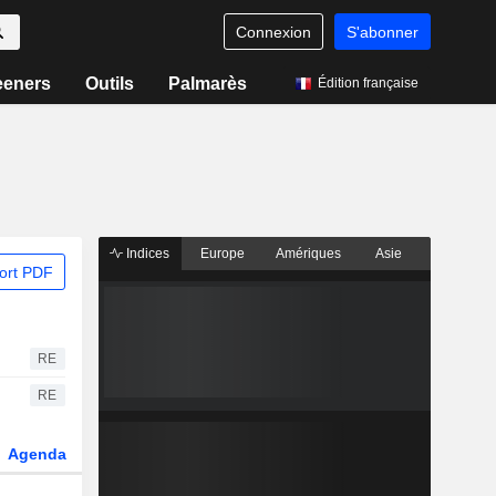
Connexion
S'abonner
eeners
Outils
Palmarès
Édition française
Indices
Europe
Amériques
Asie
ort PDF
RE
RE
Agenda
Secteur
Dérivés
Fonds et ETFs