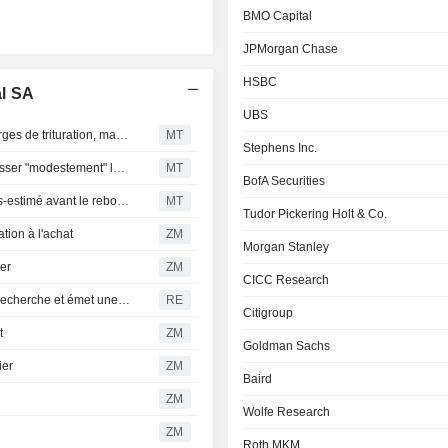
BMO Capital
JPMorgan Chase
HSBC
l SA
UBS
Archer-Daniels-Midland profite du redressement des marges de trituration, mais Bunge offre un potentiel de hausse supérieur, selon Morgan Stanley
MT
Stephens Inc.
Archer-Daniels-Midland et Bunge Global devraient dépasser "modestement" les attentes au T1, selon Morgan Stanley
MT
BofA Securities
Chevron : le potentiel des carburants renouvelables sous-estimé avant le rebond des marges en 2026, selon UBS
MT
Tudor Pickering Holt & Co.
ion à l'achat
ZM
Morgan Stanley
er
ZM
CICC Research
Spruce Point Capital Management publie un rapport de recherche et émet une recommandation de "Vente Forte" sur Bunge Global, SA (NYSE : BG)
RE
Citigroup
t
ZM
Goldman Sachs
ier
ZM
Baird
ZM
Wolfe Research
ZM
Roth MKM