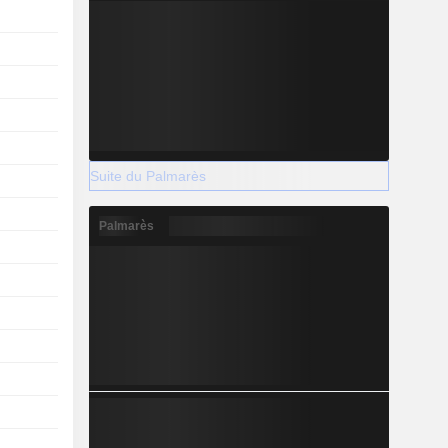
Suite du Palmarès
Palmarès