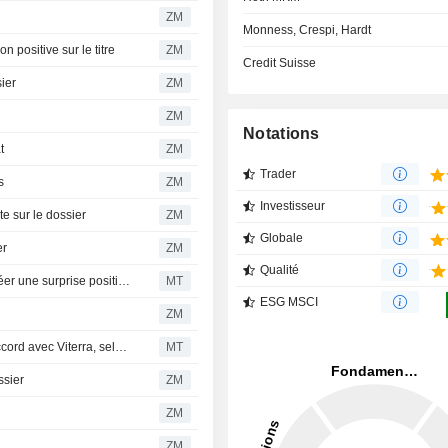
ZM
Monness, Crespi, Hardt
positive sur le titre
ZM
Credit Suisse
ier
ZM
ZM
Notations
t
ZM
Trader
s
ZM
Investisseur
e sur le dossier
ZM
Globale
er
ZM
Qualité
Les synergies entre Bunge Global et Viterra devraient créer une surprise positive à long terme, selon Morgan Stanley
MT
ESG MSCI
ZM
Bunge prêt pour une croissance des bénéfices après l'accord avec Viterra, selon BofA
MT
ssier
ZM
ZM
ZM