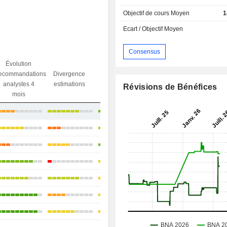
Objectif de cours Moyen
1
Ecart / Objectif Moyen
Consensus
Évolution
Divergence
ecommandations
Divergence
Ecart obj.
objectif
analystes 4
estimations
/ dr
Révisions de Bénéfices
analystes
mois
+30,3 %
+9,42 %
+10,41 %
+17,3 %
+2,75 %
+13,31 %
+14,58 %