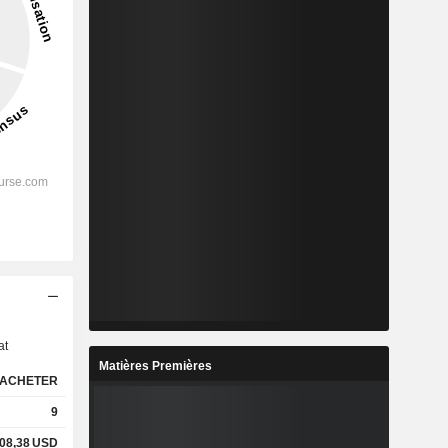
s
at
Matières Premières
ACHETER
9
08,38
USD