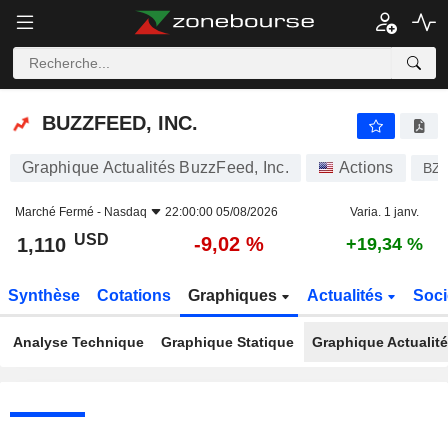
BUZZFEED, INC.
1,110
$
-9,02 %
BUZZFEED, INC.
Graphique Actualités BuzzFeed, Inc.
Actions
BZ
Marché Fermé -
Nasdaq
22:00:00 05/08/2026
Varia. 1 janv.
USD
-9,02 %
1,110
+19,34 %
Synthèse
Cotations
Graphiques
Actualités
Soci
Analyse Technique
Graphique Statique
Graphique Actualit