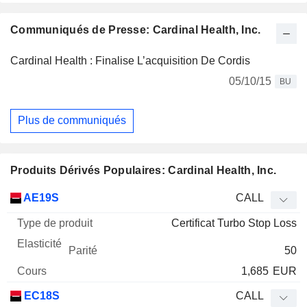
Communiqués de Presse: Cardinal Health, Inc.
Cardinal Health : Finalise L’acquisition De Cordis
05/10/15
BU
Plus de communiqués
Produits Dérivés Populaires: Cardinal Health, Inc.
Type
AE19S
CALL
de
Certificat Turbo Stop Loss
Mnemo
Type
produit
Elasticité
Parité
Cours
50
1,685
EUR
EC18S
CALL