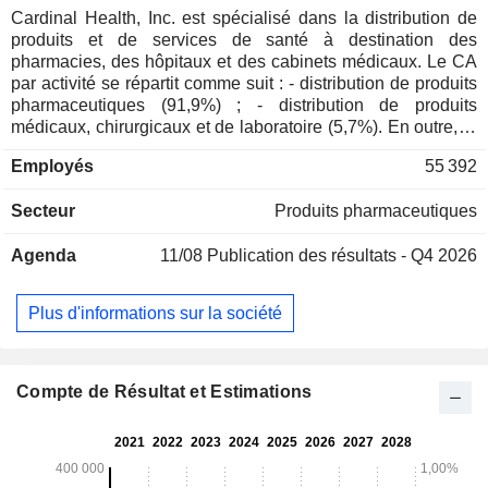
Cardinal Health, Inc. est spécialisé dans la distribution de
produits et de services de santé à destination des
pharmacies, des hôpitaux et des cabinets médicaux. Le CA
par activité se répartit comme suit : - distribution de produits
pharmaceutiques (91,9%) ; - distribution de produits
médicaux, chirurgicaux et de laboratoire (5,7%). En outre, le
groupe développe une activité de fabrication de produits
Employés
55 392
médicaux et chirurgicaux (masques, blouses, gants, produits
diagnostiques, produits d'aspiration et de collecte des
Secteur
Produits pharmaceutiques
liquides, de radiologie d'intervention, d'assistance
respiratoire, etc.) ; - autres (2,4%). 99,3% du CA est réalisé
Agenda
11/08
Publication des résultats - Q4 2026
aux Etats-Unis.
Plus d'informations sur la société
Compte de Résultat et Estimations