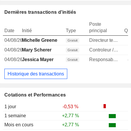
Dernières transactions d'initiés
Poste
Date
Initié
Type
principal
Qua
04/08/26
Michelle Greene
Directeur technique
1
Gratuit
04/08/26
Mary Scherer
Controleur / auditeur
Gratuit
04/08/26
Jessica Mayer
Responsable conformite
4
Gratuit
Historique des transactions
Cotations et Performances
1 jour
-0,53 %
1 semaine
+2,77 %
Mois en cours
+2,77 %