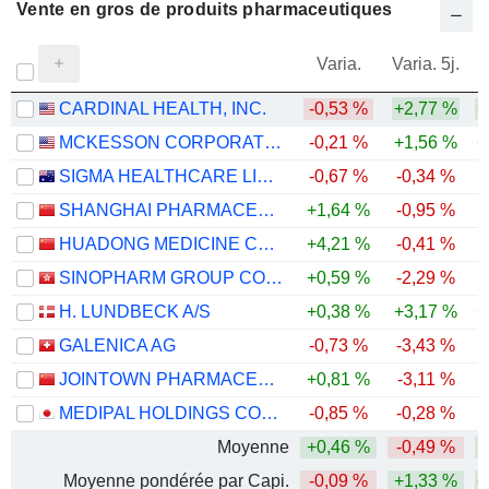
Vente en gros de produits pharmaceutiques
Varia.
Varia. 5j.
CARDINAL HEALTH, INC.
-0,53 %
+2,77 %
+
MCKESSON CORPORATION
-0,21 %
+1,56 %
+
SIGMA HEALTHCARE LIMITED
-0,67 %
-0,34 %
SHANGHAI PHARMACEUTICALS HOLDING CO., LTD
+1,64 %
-0,95 %
-
HUADONG MEDICINE CO., LTD
+4,21 %
-0,41 %
-
SINOPHARM GROUP CO. LTD.
+0,59 %
-2,29 %
H. LUNDBECK A/S
+0,38 %
+3,17 %
+
GALENICA AG
-0,73 %
-3,43 %
JOINTOWN PHARMACEUTICAL GROUP CO., LTD
+0,81 %
-3,11 %
MEDIPAL HOLDINGS CORPORATION
-0,85 %
-0,28 %
Moyenne
+0,46 %
-0,49 %
Moyenne pondérée par Capi.
-0,09 %
+1,33 %
+