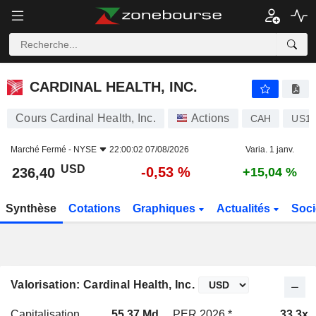
CARDINAL HEALTH, INC.
236,40
$
-0,53 %
CARDINAL HEALTH, INC.
Cours Cardinal Health, Inc.
Actions
CAH
US14
Marché Fermé -
NYSE
22:00:02 07/08/2026
Varia. 1 janv.
USD
-0,53 %
236,40
+15,04 %
Synthèse
Cotations
Graphiques
Actualités
Soci
Valorisation: Cardinal Health, Inc.
Capitalisation
55,37 Md
PER 2026 *
33,3x