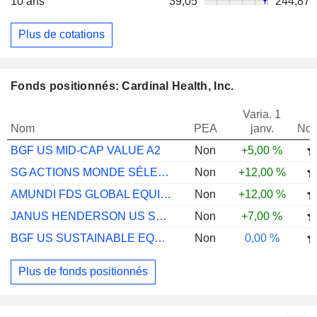
10 ans
39,05
244,87
Plus de cotations
Fonds positionnés: Cardinal Health, Inc.
Varia. 1
Nom
PEA
janv.
Not
BGF US MID-CAP VALUE A2
Non
+5,00 %
SG ACTIONS MONDE SÉLECTION C
Non
+12,00 %
AMUNDI FDS GLOBAL EQUITY A EUR C
Non
+12,00 %
JANUS HENDERSON US SM CAP VAL I2 USD
Non
+7,00 %
BGF US SUSTAINABLE EQUITY ZI2
Non
0,00 %
Plus de fonds positionnés