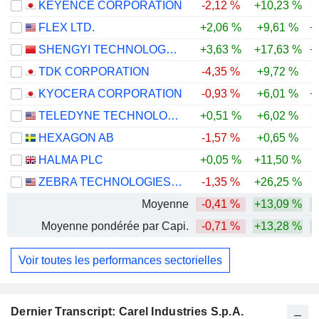
KEYENCE CORPORATION
-2,12 %
+10,23 %
+
FLEX LTD.
+2,06 %
+9,61 %
+
SHENGYI TECHNOLOGY CO.,LTD.
+3,63 %
+17,63 %
+
TDK CORPORATION
-4,35 %
+9,72 %
+
KYOCERA CORPORATION
-0,93 %
+6,01 %
+
TELEDYNE TECHNOLOGIES INCORPORATED
+0,51 %
+6,02 %
+
HEXAGON AB
-1,57 %
+0,65 %
HALMA PLC
+0,05 %
+11,50 %
+
ZEBRA TECHNOLOGIES CORPORATION
-1,35 %
+26,25 %
+
Moyenne
-0,41 %
+13,09 %
+
Moyenne pondérée par Capi.
-0,71 %
+13,28 %
+
Voir toutes les performances sectorielles
Dernier Transcript: Carel Industries S.p.A.