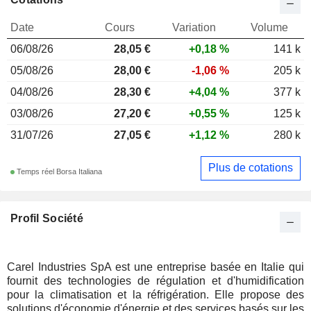
Date
Cours
Variation
Volume
06/08/26
28,05
€
+0,18 %
141 k
05/08/26
28,00 €
-1,06 %
205 k
04/08/26
28,30 €
+4,04 %
377 k
03/08/26
27,20 €
+0,55 %
125 k
31/07/26
27,05 €
+1,12 %
280 k
Plus de cotations
Temps réel Borsa Italiana
Profil Société
Carel Industries SpA est une entreprise basée en Italie qui
fournit des technologies de régulation et d'humidification
pour la climatisation et la réfrigération. Elle propose des
solutions d'économie d'énergie et des services basés sur les