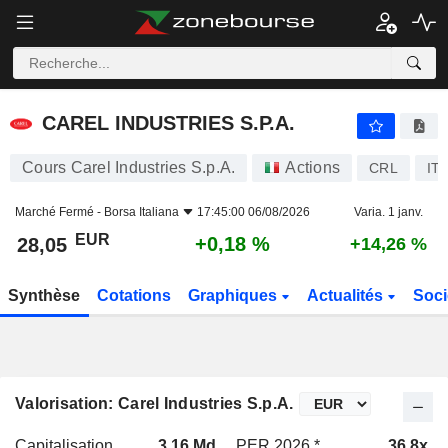
CAREL INDUSTRIES S.P.A.
28,05
€
+0,18 %
CAREL INDUSTRIES S.P.A.
Cours Carel Industries S.p.A.
Actions
CRL
IT
Marché Fermé -
Borsa Italiana
17:45:00 06/08/2026
Varia. 1 janv.
EUR
+0,18 %
28,05
+14,26 %
Synthèse
Cotations
Graphiques
Actualités
Soci
Valorisation: Carel Industries S.p.A.
Capitalisation
3,16 Md
PER 2026 *
36,8x