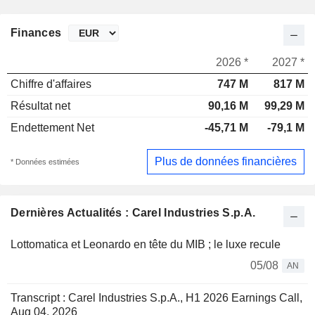
Finances
2026 *
2027 *
Chiffre d'affaires
747 M
817 M
Résultat net
90,16 M
99,29 M
Endettement Net
-45,71 M
-79,1 M
Plus de données financières
* Données estimées
Dernières Actualités : Carel Industries S.p.A.
Lottomatica et Leonardo en tête du MIB ; le luxe recule
05/08
AN
Transcript : Carel Industries S.p.A., H1 2026 Earnings Call,
Aug 04, 2026