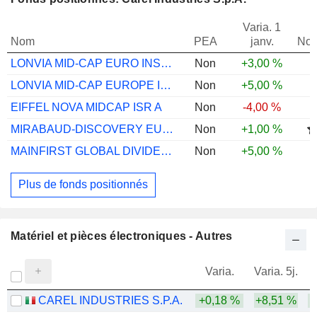
Varia. 1
Nom
PEA
janv.
Not
LONVIA MID-CAP EURO INSTITUTIONNAL
Non
+3,00 %
LONVIA MID-CAP EUROPE INSTITUTIONAL
Non
+5,00 %
EIFFEL NOVA MIDCAP ISR A
Non
-4,00 %
MIRABAUD-DISCOVERY EUR EX UK N EUR ACC
Non
+1,00 %
MAINFIRST GLOBAL DIVIDENDSTARS A
Non
+5,00 %
Plus de fonds positionnés
Matériel et pièces électroniques - Autres
Varia.
Varia. 5j.
CAREL INDUSTRIES S.P.A.
+0,18 %
+8,51 %