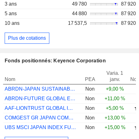
3 ans
49 780
87 920
5 ans
44 880
87 920
10 ans
17 537,5
87 920
Plus de cotations
Fonds positionnés: Keyence Corporation
Varia. 1
Nom
PEA
janv.
Not
ABRDN-JAPAN SUSTAINABLE EQTY A ACC JPY
Non
+9,00 %
ABRDN-FUTURE GLOBAL EQTY A ACC USD
Non
+11,00 %
AAF-LIONTRUST GLOBAL IMP EQS A
Non
+5,00 %
COMGEST GR JAPAN COMPOUNDERS JPY SI ACC
Non
+13,00 %
UBS MSCI JAPAN INDEX FUND JPY I-A ACC
Non
+15,00 %