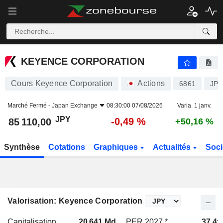
KEYENCE CORPORATION
85 110,00
¥
-0,49 %
KEYENCE CORPORATION
Cours Keyence Corporation
Actions
6861
JP3
Marché Fermé -
Japan Exchange
08:30:00 07/08/2026
Varia. 1 janv.
JPY
-0,49 %
85 110,00
+50,16 %
Synthèse
Cotations
Graphiques
Actualités
Soci
Valorisation: Keyence Corporation
Capitalisation
20 641 Md
PER 2027 *
37,4x