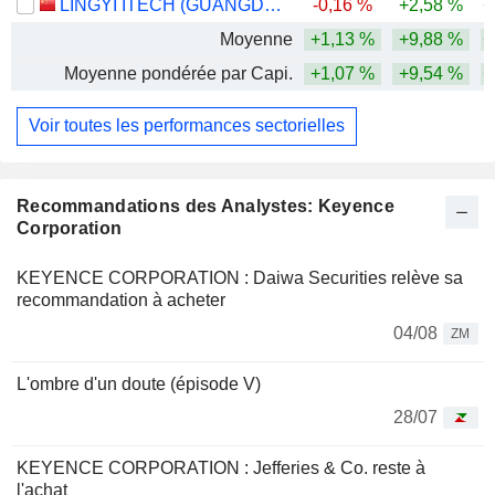
LINGYI ITECH (GUANGDONG) COMPANY
-0,16 %
+2,58 %
+
Moyenne
+1,13 %
+9,88 %
+
Moyenne pondérée par Capi.
+1,07 %
+9,54 %
+
Voir toutes les performances sectorielles
Recommandations des Analystes: Keyence
Corporation
KEYENCE CORPORATION : Daiwa Securities relève sa
recommandation à acheter
04/08
ZM
L'ombre d'un doute (épisode V)
28/07
KEYENCE CORPORATION : Jefferies & Co. reste à
l'achat