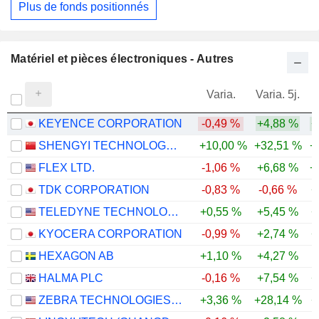
Plus de fonds positionnés
Matériel et pièces électroniques - Autres
Varia.
Varia. 5j.
KEYENCE CORPORATION
-0,49 %
+4,88 %
+
SHENGYI TECHNOLOGY CO.,LTD.
+10,00 %
+32,51 %
+
FLEX LTD.
-1,06 %
+6,68 %
+
TDK CORPORATION
-0,83 %
-0,66 %
+
TELEDYNE TECHNOLOGIES INCORPORATED
+0,55 %
+5,45 %
+
KYOCERA CORPORATION
-0,99 %
+2,74 %
+
HEXAGON AB
+1,10 %
+4,27 %
-
HALMA PLC
-0,16 %
+7,54 %
+
ZEBRA TECHNOLOGIES CORPORATION
+3,36 %
+28,14 %
+