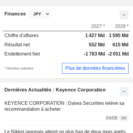
Finances
2027 *
2028 *
Chiffre d'affaires
1 427 Md
1 595 Md
Résultat net
552 Md
615 Md
Endettement Net
-1 783 Md
-2 051 Md
Plus de données financières
* Données estimées
Dernières Actualités : Keyence Corporation
KEYENCE CORPORATION : Daiwa Securities relève sa
recommandation à acheter
04/08
ZM
Le Nikkei japonais atteint un plus bas de deux mois après