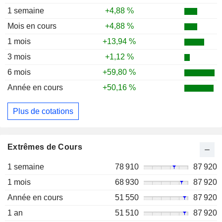
1 semaine
+4,88 %
Mois en cours
+4,88 %
1 mois
+13,94 %
3 mois
+1,12 %
6 mois
+59,80 %
Année en cours
+50,16 %
Plus de cotations
Extrêmes de Cours
1 semaine
78 910
87 920
1 mois
68 930
87 920
Année en cours
51 550
87 920
1 an
51 510
87 920