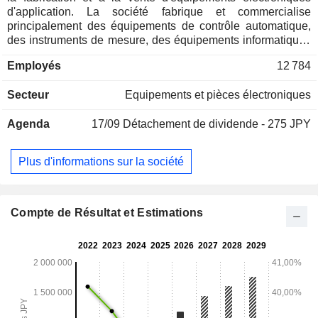
d'application. La société fabrique et commercialise
principalement des équipements de contrôle automatique,
des instruments de mesure, des équipements informatiques
et d'autres équipements électroniques d'application, ainsi
Employés
12 784
que des systèmes connexes. La société développe
également des logiciels pour ses produits. Sa gamme de
Secteur
Equipements et pièces électroniques
produits comprend notamment des capteurs, des compteurs,
des projecteurs, des dispositifs de traitement d'images, des
Agenda
17/09
Détachement de dividende - 275 JPY
automates programmables et des écrans tactiles. En outre,
la société exerce également des activités de publicité et de
marketing par l'intermédiaire de ses filiales.
Plus d'informations sur la société
Compte de Résultat et Estimations