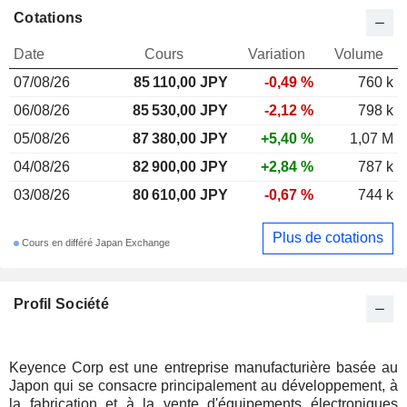
Cotations
Date
Cours
Variation
Volume
07/08/26
85 110,00 JPY
-0,49 %
760 k
06/08/26
85 530,00 JPY
-2,12 %
798 k
05/08/26
87 380,00 JPY
+5,40 %
1,07 M
04/08/26
82 900,00 JPY
+2,84 %
787 k
03/08/26
80 610,00 JPY
-0,67 %
744 k
Plus de cotations
Cours en différé Japan Exchange
Profil Société
Keyence Corp est une entreprise manufacturière basée au
Japon qui se consacre principalement au développement, à
la fabrication et à la vente d'équipements électroniques