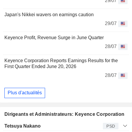
29/07
Japan's Nikkei wavers on earnings caution
29/07
Keyence Profit, Revenue Surge in June Quarter
28/07
Keyence Corporation Reports Earnings Results for the
First Quarter Ended June 20, 2026
28/07
Plus d'actualités
Dirigeants et Administrateurs: Keyence Corporation
Dirigeant
Titre
Age
Depuis
Tetsuya Nakano
PSD