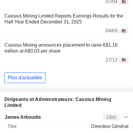
07/04
Cassius Mining Limited Reports Earnings Results for the
Half Year Ended December 31, 2025
04/03
Cassius Mining announces placement to raise A$1.16
million at A$0.03 per share
17/12
Plus d'actualités
Dirigeants et Administrateurs: Cassius Mining
Limited
Dirigeant
Titre
Age
Depuis
James Arkoudis
CEO
Directeur Général