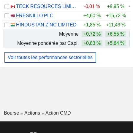
TECK RESOURCES LIMITED
-0,01 %
+9,95 %
+
FRESNILLO PLC
+4,60 %
+15,72 %
+
HINDUSTAN ZINC LIMITED
+1,85 %
+11,43 %
+
Moyenne
+0,72 %
+6,55 %
+
Moyenne pondérée par Capi.
+0,83 %
+5,64 %
+
Voir toutes les performances sectorielles
Bourse
Actions
Action CMD