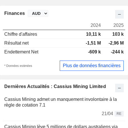
Finances
2024
2025
Chiffre d'affaires
10,11 k
103 k
Résultat net
-1,51 M
-2,96 M
Endettement Net
-609 k
-244 k
Plus de données financières
* Données estimées
Dernières Actualités : Cassius Mining Limited
Cassius Mining admet un manquement involontaire à la
règle de cotation 7.1
21/04
RE
Cassius Mining lève 5 millions de dollars australiens via