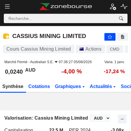
CASSIUS MINING LIMITED
0,0240
$
-4,00 %
CASSIUS MINING LIMITED
Cours Cassius Mining Limited
Actions
CMD
A
Marché Fermé -
Australian S.E.
07:36:27 05/08/2026
Varia. 1 janv.
AUD
-4,00 %
0,0240
-17,24 %
Synthèse
Cotations
Graphiques
Actualités
Soci
Valorisation: Cassius Mining Limited
Capitalisation
22,5 M
PER 2024
-3,08x