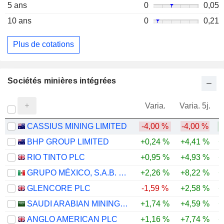
5 ans
0
0,05
10 ans
0
0,21
Plus de cotations
Sociétés minières intégrées
Varia.
Varia. 5j.
CASSIUS MINING LIMITED
-4,00 %
-4,00 %
BHP GROUP LIMITED
+0,24 %
+4,41 %
+
RIO TINTO PLC
+0,95 %
+4,93 %
+
GRUPO MÉXICO, S.A.B. DE C.V.
+2,26 %
+8,22 %
+
GLENCORE PLC
-1,59 %
+2,58 %
+
SAUDI ARABIAN MINING COMPANY (MAADEN)
+1,74 %
+4,59 %
+
ANGLO AMERICAN PLC
+1,16 %
+7,74 %
+