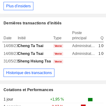
Plus d'insiders
Dernières transactions d'initiés
Poste
Date
Initié
Type
principal
Qua
14/08/23
Cheng Ta Tsai
Administrateur
1 00
Vente
14/08/23
Cheng Ta Tsai
Administrateur
1 00
Vente
31/05/23
Sheng Hsiung Tsai
1
Vente
Historique des transactions
Cotations et Performances
1 jour
+1,95 %