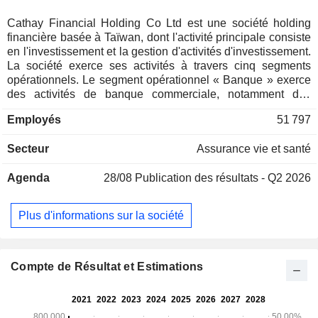
Cathay Financial Holding Co Ltd est une société holding
financière basée à Taïwan, dont l'activité principale consiste
en l'investissement et la gestion d'activités d'investissement.
La société exerce ses activités à travers cinq segments
opérationnels. Le segment opérationnel « Banque » exerce
des activités de banque commerciale, notamment des
opérations de change, des opérations de garantie et autres.
Employés
51 797
Le segment d'activité Assurance-vie exerce des activités de
vente d'assurances traditionnelles sensibles aux taux
Secteur
Assurance vie et santé
d'intérêt, d'assurances liées à des placements et de services
de planification financière. Le segment d'activité Assurance
Agenda
28/08
Publication des résultats - Q2 2026
de biens exerce des activités d'assurance incendie,
d'assurance maritime, d'assurance terrestre et aérienne,
d'assurance responsabilité civile et d'autres assurances. Le
Plus d'informations sur la société
segment d'activité Titres exerce des activités de courtage, de
négociation et de souscription. Le segment d'activité Autres
comprend les actifs, les passifs, les produits et les charges
qui ne peuvent être directement attribués ou
Compte de Résultat et Estimations
raisonnablement affectés à certains segments d'activité.