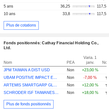
5 ans
36,25
117,5
10 ans
33,8
117,5
Plus de cotations
Fonds positionnés: Cathay Financial Holding Co.,
Ltd.
Varia. 1
Nom
PEA
janv.
Not
JPM TAIWAN A DIST USD
Non
+23,00 %
UBAM POSITIVE IMPACT EM EQ IC USD ACC
Non
-7,00 %
ARTEMIS SMARTGARP GLB EM EQ I ACC GBP
Non
+12,00 %
SCHRODER ISF TAIWANESE EQUITY C ACC USD
Non
+18,00 %
Plus de fonds positionnés