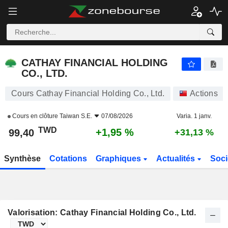
CATHAY FINANCIAL HOLDING CO., LTD.
99,40
NT$
+1,95 %
CATHAY FINANCIAL HOLDING
CO., LTD.
Cours Cathay Financial Holding Co., Ltd.
Actions
Cours en clôture
Taiwan S.E.
07/08/2026
Varia. 1 janv.
TWD
+1,95 %
99,40
+31,13 %
Synthèse
Cotations
Graphiques
Actualités
Soci
Valorisation: Cathay Financial Holding Co., Ltd.