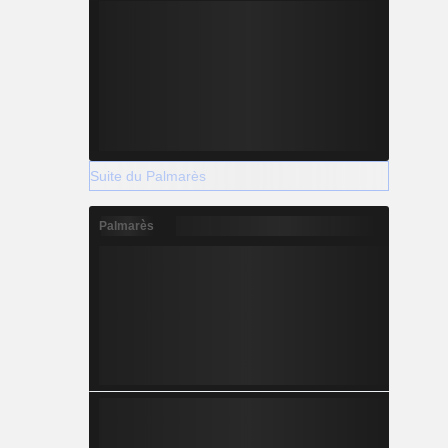
Suite du Palmarès
Palmarès