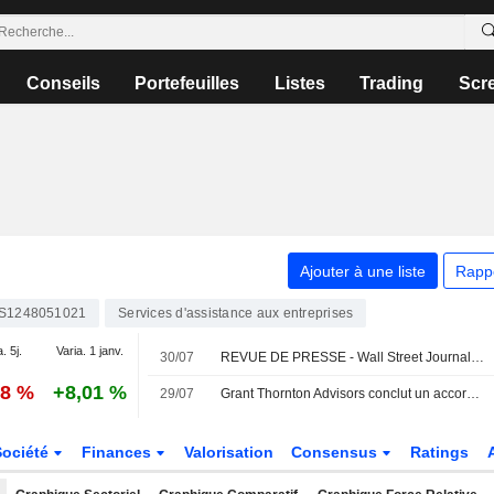
Conseils
Portefeuilles
Listes
Trading
Scr
Ajouter à une liste
Rapp
S1248051021
Services d'assistance aux entreprises
. 5j.
Varia. 1 janv.
30/07
REVUE DE PRESSE - Wall Street Journal - 30 juillet
38 %
+8,01 %
29/07
Grant Thornton Advisors conclut un accord définitif pour l'acquisition de CBIZ
Société
Finances
Valorisation
Consensus
Ratings