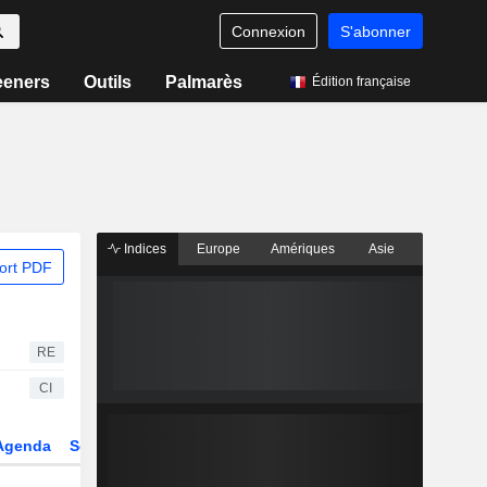
Connexion
S'abonner
eeners
Outils
Palmarès
Édition française
Indices
Europe
Amériques
Asie
ort PDF
RE
CI
Agenda
Secteur
Dérivés
Fonds et ETFs