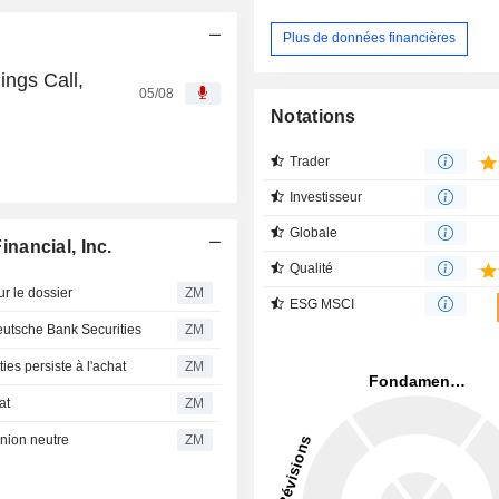
Plus de données financières
ings Call,
05/08
Notations
Trader
Investisseur
Globale
nancial, Inc.
Qualité
r le dossier
ZM
ESG MSCI
utsche Bank Securities
ZM
s persiste à l'achat
ZM
at
ZM
nion neutre
ZM