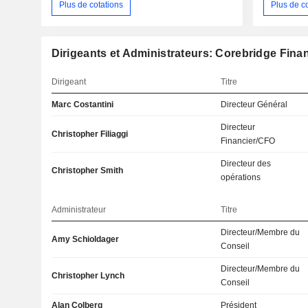
Plus de cotations
Plus de c
Dirigeants et Administrateurs: Corebridge Financ
Dirigeant
Titre
Marc Costantini
Directeur Général
Directeur
Christopher Filiaggi
Financier/CFO
Directeur des
Christopher Smith
opérations
Administrateur
Titre
Directeur/Membre du
Amy Schioldager
Conseil
Directeur/Membre du
Christopher Lynch
Conseil
Alan Colberg
Président