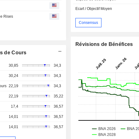
Ecart / Objectif Moyen
ue Rises
Consensus
Révisions de Bénéfices
s de Cours
30,85
34,3
30,24
34,3
ours
22,19
34,3
22,19
35,22
17,4
36,57
14,01
36,57
14,01
36,57