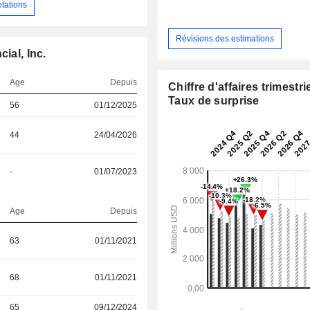
otations
Révisions des estimations
ial, Inc.
Age
Depuis
Chiffre d'affaires trimestrie
Taux de surprise
56
01/12/2025
44
24/04/2026
-
01/07/2023
Age
Depuis
63
01/11/2021
68
01/11/2021
65
09/12/2024