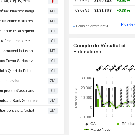
04/08/26
31,60 $US
+0,93 %
s Call, Aug 05, 2026
03/08/26
31,31 $US
+0,38 %
Corebridge Financial : baisse du bénéfice ajusté au deuxième trimestre malgré une hausse du chiffre d'affaires
MT
Flash résultats (CRBG) : Corebridge Financial, Inc. publie un chiffre d'affaires de 4,30 milliards de dollars au deuxième trimestre, contre une estimation FactSet de 4,61 milliards de dollars
MT
Plus de 
Cours en différé NYSE
Corebridge Financial, Inc. annonce le versement d'un dividende le 30 septembre 2026
CI
Corebridge Financial, Inc. publie ses résultats pour le deuxième trimestre et le premier semestre clos le 30 juin 2026
CI
Compte de Résultat et
approuvent la fusion
MT
Estimations
Corebridge Financial enrichit sa gamme d'anuités indexées Power Series avec l'option Protected Growth Benefit et des solutions d'allocation prédéfinies
CI
CBRE Investment Management acquiert un actif résidentiel à Quart de Poblet, Valence, auprès de Corebridge Financial, Inc. (NYSE:CRBG).
CI
r le dossier
ZM
Corebridge Financial annonce des améliorations pour son produit d'assurance vie universelle indexée Max Accumulator+ III
CI
utsche Bank Securities
ZM
s persiste à l'achat
ZM