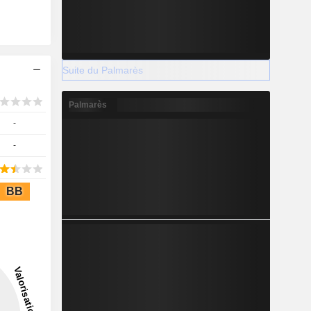
Suite du Palmarès
Palmarès
-
-
BB