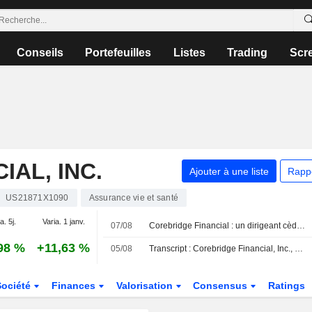
Conseils
Portefeuilles
Listes
Trading
Scr
AL, INC.
Ajouter à une liste
Rapp
US21871X1090
Assurance vie et santé
a. 5j.
Varia. 1 janv.
07/08
Corebridge Financial : un dirigeant cède pour 422 076 $ d'actions, selon un document de la SEC
98 %
+11,63 %
05/08
Transcript : Corebridge Financial, Inc., Q2 2026 Earnings Call, Aug 05, 2026
Société
Finances
Valorisation
Consensus
Ratings