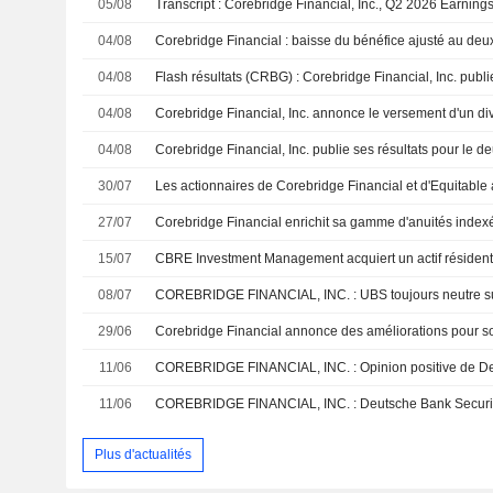
05/08
Transcript : Corebridge Financial, Inc., Q2 2026 Earning
04/08
04/08
04/08
04/08
30/07
Les actionnaires de Corebridge Financial et d'Equitable 
27/07
15/07
08/07
COREBRIDGE FINANCIAL, INC. : UBS toujours neutre su
29/06
11/06
COREBRIDGE FINANCIAL, INC. : Opinion positive de De
11/06
COREBRIDGE FINANCIAL, INC. : Deutsche Bank Securitie
Plus d'actualités