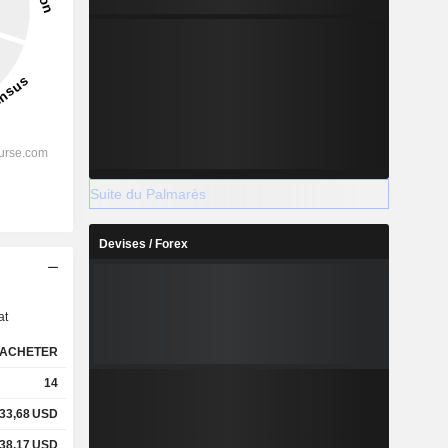
Suite du Palmarès
Devises / Forex
s
at
ACHETER
14
33,68
USD
38,17
USD