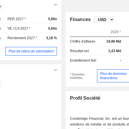
x
PER 2027 *
5,98x
Finances
x
VE / CA 2027 *
0,69x
2026 *
%
Rendement 2027 *
3,18 %
Chiffre d'affaires
19,96 Md
Résultat net
1,43 Md
Plus de ratios de valorisation
Endettement Net
-
Plus de données
* Données
estimées
financières
Profil Société
Corebridge Financial, Inc. est un fou
solutions de retraite et de produits 