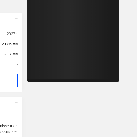
2027 *
21,86 Md
2,37 Md
-
rnisseur de
d'assurance