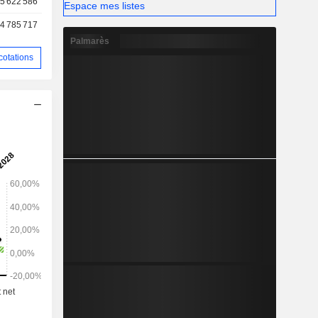
5 622 586
Espace mes listes
4 785 717
Palmarès
cotations