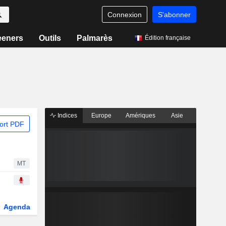
Connexion
S'abonner
eeners
Outils
Palmarès
Édition française
Indices
Europe
Amériques
Asie
ort PDF
MT
Agenda
Secteur
Dérivés