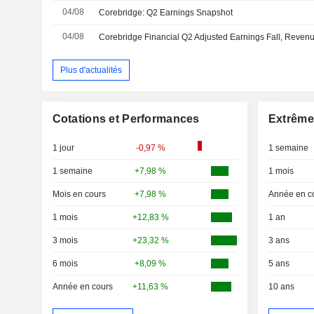
04/08
Corebridge: Q2 Earnings Snapshot
04/08
Corebridge Financial Q2 Adjusted Earnings Fall, Reven
Plus d'actualités
Cotations et Performances
Extrême
1 jour
-0,97 %
1 semaine
1 semaine
+7,98 %
1 mois
Mois en cours
+7,98 %
Année en c
1 mois
+12,83 %
1 an
3 mois
+23,32 %
3 ans
6 mois
+8,09 %
5 ans
Année en cours
+11,63 %
10 ans