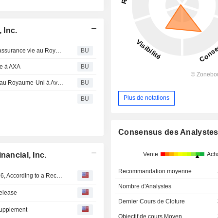
 Inc.
Corebridge Financial achève la vente de ses activités d’assurance vie au Royaume-Uni à Aviva plc
BU
re à AXA
BU
Corebridge Financial vend ses activités d'assurance-vie au Royaume-Uni à Aviva plc
BU
Plus de notations
BU
Consensus des Analyste
Vente
Ach
nancial, Inc.
Recommandation moyenne
Corebridge Financial Insider Sold Shares Worth $422,076, According to a Recent SEC Filing
Nombre d'Analystes
Release
Dernier Cours de Cloture
Supplement
Objectif de cours Moyen