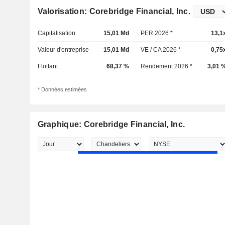
Valorisation: Corebridge Financial, Inc.
Capitalisation
15,01 Md
PER 2026 *
13,1
Valeur d'entreprise
15,01 Md
VE / CA 2026 *
0,75
Flottant
68,37 %
Rendement 2026 *
3,01 
* Données estimées
Graphique: Corebridge Financial, Inc.