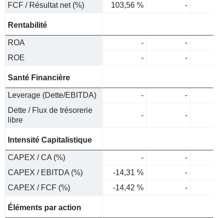
FCF / Résultat net (%)
103,56 %
-
Rentabilité
ROA
-
-
ROE
-
-
Santé Financière
Leverage (Dette/EBITDA)
-
-
Dette / Flux de trésorerie
-
-
libre
Intensité Capitalistique
CAPEX / CA (%)
-
-
CAPEX / EBITDA (%)
-14,31 %
-
CAPEX / FCF (%)
-14,42 %
-
Éléments par action