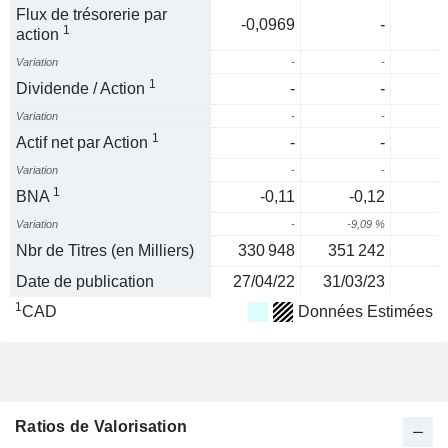
Flux de trésorerie par
-0,0969
-
1
action
Variation
-
-
1
Dividende / Action
-
-
Variation
-
-
1
Actif net par Action
-
-
Variation
-
-
1
BNA
-0,11
-0,12
Variation
-
-9,09 %
Nbr de Titres (en Milliers)
330 948
351 242
Date de publication
27/04/22
31/03/23
1
CAD
Données Estimées
Ratios de Valorisation