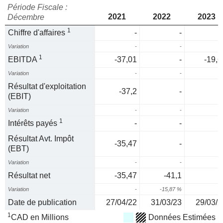
Période Fiscale :
2021
2022
2023
Décembre
1
Chiffre d'affaires
-
-
Variation
-
-
1
EBITDA
-37,01
-
-19,6
Variation
-
-
Résultat d'exploitation
-37,2
-
(EBIT)
Variation
-
-
1
Intérêts payés
-
-
Résultat Avt. Impôt
-35,47
-
(EBT)
Variation
-
-
Résultat net
-35,47
-41,1
Variation
-
-15,87 %
Date de publication
27/04/22
31/03/23
29/03/2
1
CAD en Millions
Données Estimées