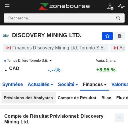
-.-
DISCOVERY MINING LTD.
-
$
-
%
DISCOVERY MINING LTD.
Finances Discovery Mining Ltd. Toronto S.E.
Act
Temps Différé
Toronto S.E.
Varia. 1 janv.
CAD
-.--%
-
+8,95 %
Synthèse
Actualités
Société
Finances
Valoris
Prévisions des Analystes
Compte de Résultat
Bilan
Flux d
Compte de Résultat Prévisionnel: Discovery
Mining Ltd.