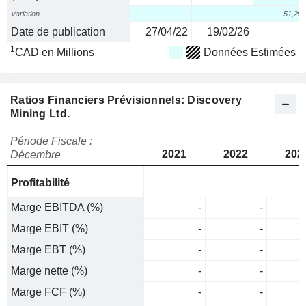
Variation
-
-
51,29
Date de publication
27/04/22
19/02/26
1
CAD en Millions
Données Estimées
Ratios Financiers Prévisionnels: Discovery
Mining Ltd.
Période Fiscale :
2021
2022
202
Décembre
Profitabilité
Marge EBITDA (%)
-
-
Marge EBIT (%)
-
-
Marge EBT (%)
-
-
Marge nette (%)
-
-
Marge FCF (%)
-
-