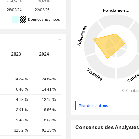
624,57 %
-28,68 %
28,24 %
-23,88 %
-15 %
28/02/24
22/02/25
23/02/26
-
-
Données Estimées
2023
2024
2025
2026
2027
14,84 %
24,84 %
26,87 %
27,3 %
27,92 
6,46 %
14,41 %
15,55 %
16,56 %
16,89 
4,18 %
12,15 %
13,61 %
15,1 %
14,79 
Plus de notations
2,91 %
8,86 %
10,26 %
11,09 %
10,98 
9,48 %
8,08 %
10,3 %
7,56 %
6,53 
Consensus des Analyste
325,2 %
91,15 %
100,41 %
68,2 %
59,45 