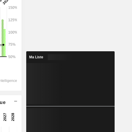
2028
21 981
0,45 %
6 263
Ma Liste
2,52 %
3 784
2,37 %
-510,8
3 280
que
1,37 %
2 433
1,31 %