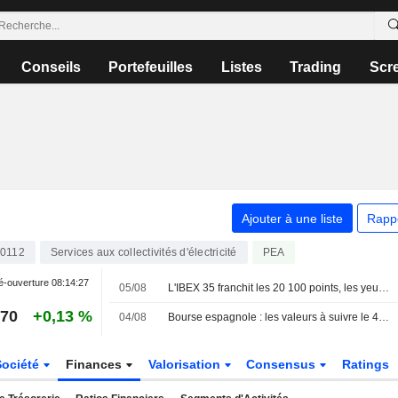
Conseils
Portefeuilles
Listes
Trading
Scr
Ajouter à une liste
Rapp
0112
Services aux collectivités d'électricité
PEA
é-ouverture
08:14:27
05/08
L'IBEX 35 franchit les 20 100 points, les yeux rivés sur le secteur technologique et la géopolitique
,70
+0,13 %
04/08
Bourse espagnole : les valeurs à suivre le 4 août
Société
Finances
Valorisation
Consensus
Ratings