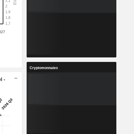
%
6 %
8
1,797
%
2,8 %
4
9,598
%
6,01 %
3
2,422
%
2,07 %
4
1 023 564
Cryptomonnaies
-
-
l -