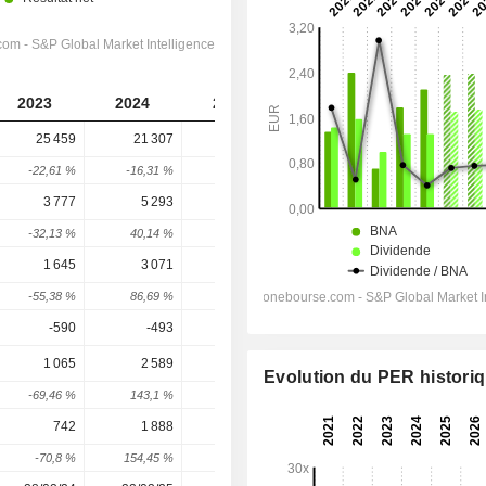
2023
2024
2025
2026
2027
25 459
21 307
21 424
22 215
21 882
-22,61 %
-16,31 %
0,55 %
3,69 %
-1,5 %
3 777
5 293
5 756
6 064
6 109
-32,13 %
40,14 %
8,75 %
5,35 %
0,73 %
1 645
3 071
3 331
3 680
3 697
-55,38 %
86,69 %
8,47 %
10,47 %
0,47 %
-590
-493
-451
-412,6
-477
1 065
2 589
2 915
3 355
3 236
Evolution du PER histori
-69,46 %
143,1 %
12,59 %
15,11 %
-3,56 %
742
1 888
2 198
2 464
2 402
-70,8 %
154,45 %
16,42 %
12,08 %
-2,5 %