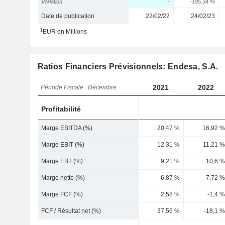
Variation
-
-185,34 %
Date de publication
22/02/22
24/02/23
1
EUR en Millions
Ratios Financiers Prévisionnels: Endesa, S.A.
2021
2022
Période Fiscale : Décembre
Profitabilité
Marge EBITDA (%)
20,47 %
16,92 %
Marge EBIT (%)
12,31 %
11,21 %
Marge EBT (%)
9,21 %
10,6 %
Marge nette (%)
6,87 %
7,72 %
Marge FCF (%)
2,58 %
-1,4 %
FCF / Résultat net (%)
37,56 %
-18,1 %