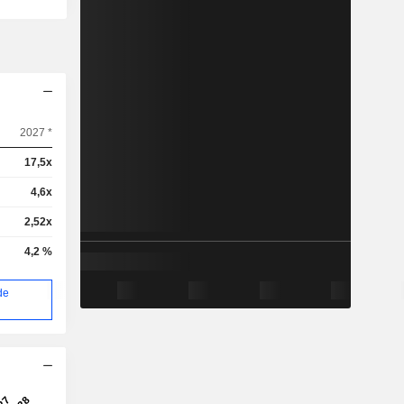
2027 *
17,5x
4,6x
2,52x
4,2 %
de