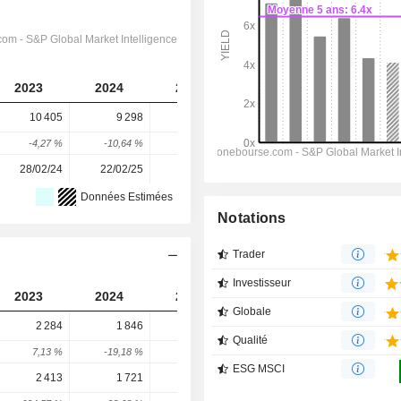
2023
2024
2025
2026
2027
10 405
9 298
10 110
10 869
12 488
-4,27 %
-10,64 %
8,73 %
7,51 %
14,9 %
28/02/24
22/02/25
23/02/26
-
-
Données Estimées
Notations
Trader
Investisseur
2023
2024
2025
2026
2027
Globale
2 284
1 846
1 844
2 585
3 851
Qualité
7,13 %
-19,18 %
-0,11 %
40,2 %
48,96 %
ESG MSCI
2 413
1 721
2 207
1 680
1 428