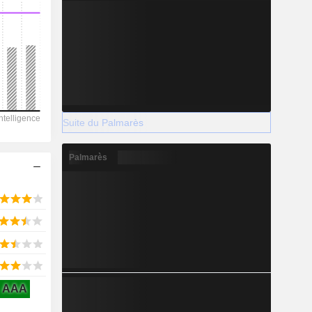
2028
13 497
8,08 %
Suite du Palmarès
-
Palmarès
2028
3 575
-7,16 %
AAA
1 455