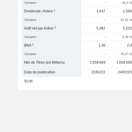
Variation
-
-36,2 %
1
Dividende / Action
1,437
1,585
Variation
-
10,31 %
1
Actif net par Action
5,082
5,252
Variation
-
3,36 %
1
BNA
1,36
2,4
Variation
-
76,47 %
Nbr de Titres (en Milliers)
1 058 669
1 058 590
Date de publication
22/02/22
24/02/23
1
EUR