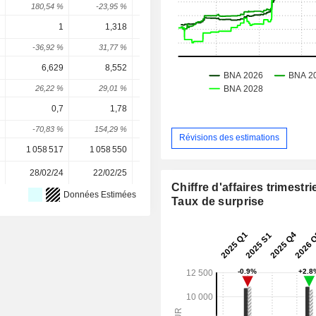
180,54 %
-23,95 %
14,67 %
20,32 %
-0,48 
1
1,318
1,32
1,708
1,74
-36,92 %
31,77 %
0,17 %
29,42 %
2,3 
6,629
8,552
6,92
8,411
9,05
26,22 %
29,01 %
-19,09 %
21,55 %
7,64 
0,7
1,78
2,1
2,358
2,37
-70,83 %
154,29 %
17,98 %
12,27 %
0,64 
Révisions des estimations
1 058 517
1 058 550
1 041 573
1 023 564
1 023 56
28/02/24
22/02/25
23/02/26
-
Chiffre d'affaires trimestrie
Données Estimées
Taux de surprise