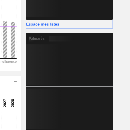
-
Espace mes listes
Palmarès