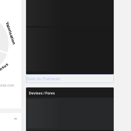
1,88 %
-
2028
%
28,49 %
Suite du Palmarès
%
17,22 %
Devises / Forex
%
14,92 %
%
11,07 %
%
6,62 %
s
%
59,79 %