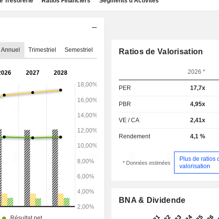
e Trésorerie
Ratios Financiers
Segments d'Activités
Annuel
Trimestriel
Semestriel
Ratios de Valorisation
2026 *
PER
17,7x
PBR
4,95x
VE / CA
2,41x
Rendement
4,1 %
Plus de ratios 
* Données estimées
valorisation
BNA & Dividende