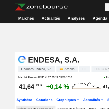
Marchés
Actualités
Analyses
Agenda
ENDESA, S.A.
Finances Endesa, S.A.
Actions
ELE
ES013067
Marché Fermé -
BME
17:35:21 05/08/2026
Pr
41,64
+0,14 %
EUR
41
Synthèse
Cotations
Graphiques
Actualités