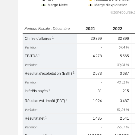
2021
2022
Période Fiscale : Décembre
1
Chiffre d'affaires
20 899
32 896
Variation
-
57,4 %
1
EBITDA
4 278
5 565
Variation
-
30,08 %
1
Résultat d'exploitation (EBIT)
2 573
3 687
Variation
-
43,31 %
1
Intérêts payés
-31
-215
1
Résultat Avt. Impôt (EBT)
1 924
3 487
Variation
-
81,24 %
1
Résultat net
1 435
2 541
Variation
-
77,07 %