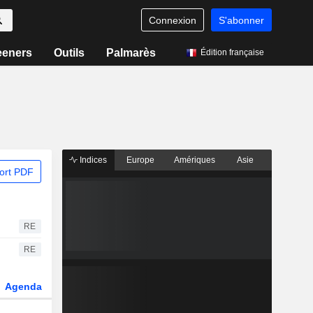
Connexion
S'abonner
eeners
Outils
Palmarès
Édition française
Indices
Europe
Amériques
Asie
ort PDF
RE
RE
Agenda
Secteur
Dérivés
Fonds et ETFs