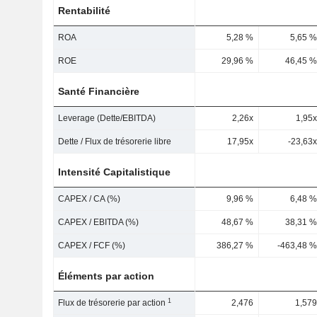
Rentabilité
ROA
5,28 %
5,65 %
ROE
29,96 %
46,45 %
Santé Financière
Leverage (Dette/EBITDA)
2,26x
1,95x
Dette / Flux de trésorerie libre
17,95x
-23,63x
Intensité Capitalistique
CAPEX / CA (%)
9,96 %
6,48 %
CAPEX / EBITDA (%)
48,67 %
38,31 %
CAPEX / FCF (%)
386,27 %
-463,48 %
Éléments par action
1
Flux de trésorerie par action
2,476
1,579