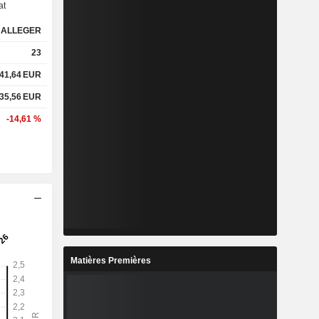
at
ALLEGER
%
5,82 %
23
%
25,66 %
41,64
EUR
35,56
EUR
x
2,16x
-14,61 %
x
9,28x
%
16,27 %
%
57,09 %
%
245,76 %
Matières Premières
8
4,905