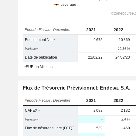
2021
2022
Période Fiscale : Décembre
1
Endettement Net
9 675
10 869
Variation
-
12,34 %
Date de publication
22/02/22
24/02/23
1
EUR en Millions
Flux de Trésorerie Prévisionnel: Endesa, S.A.
2021
2022
Période Fiscale : Décembre
1
CAPEX
2 082
2 132
Variation
-
2,4 %
1
Flux de trésorerie libre (FCF)
539
-460