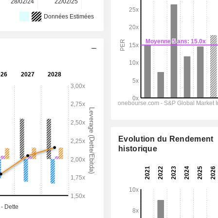
28/02/24
22/02/25
23/02/26
-
-
Données Estimées
Evolution du Rendement
historique