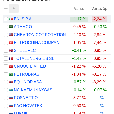
V
Varia.
Varia. 5j.
ENI S.P.A.
+1,17 %
-2,24 %
+
ARAMCO
-0,45 %
+0,53 %
CHEVRON CORPORATION
-2,10 %
-2,84 %
+
PETROCHINA COMPANY LIMITED
-1,05 %
-7,44 %
SHELL PLC
+0,41 %
-0,95 %
+
TOTALENERGIES SE
+1,42 %
-0,95 %
+
CNOOC LIMITED
-1,22 %
-6,20 %
PETROBRAS
-1,34 %
-0,17 %
EQUINOR ASA
+0,57 %
-3,29 %
+
NC KAZMUNAYGAS
+0,14 %
+0,07 %
ROSNEFT OIL
-3,77 %
-.--%
PAO NOVATEK
-0,50 %
-.--%
LUKOIL
-1,14 %
-.--%