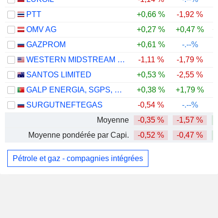
PTT
+0,66 %
-1,92 %
OMV AG
+0,27 %
+0,47 %
+
GAZPROM
+0,61 %
-.--%
WESTERN MIDSTREAM PARTNERS, LP
-1,11 %
-1,79 %
SANTOS LIMITED
+0,53 %
-2,55 %
GALP ENERGIA, SGPS, S.A.
+0,38 %
+1,79 %
SURGUTNEFTEGAS
-0,54 %
-.--%
Moyenne
-0,35 %
-1,57 %
Moyenne pondérée par Capi.
-0,52 %
-0,47 %
Pétrole et gaz - compagnies intégrées