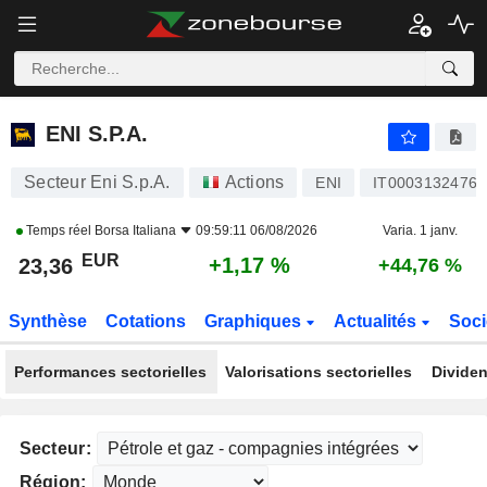
ENI S.P.A.
23,36
€
+1,17 %
ENI S.P.A.
Secteur Eni S.p.A.
Actions
ENI
IT0003132476
Temps réel
Borsa Italiana
09:59:11 06/08/2026
Varia. 1 janv.
EUR
+1,17 %
23,36
+44,76 %
Synthèse
Cotations
Graphiques
Actualités
Soci
Performances sectorielles
Valorisations sectorielles
Dividen
Secteur:
Région: