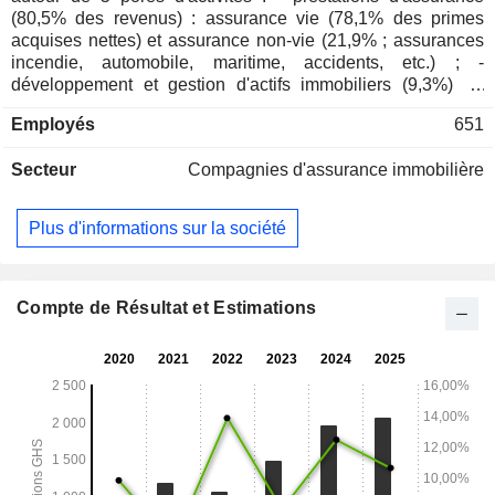
(80,5% des revenus) : assurance vie (78,1% des primes
acquises nettes) et assurance non-vie (21,9% ; assurances
incendie, automobile, maritime, accidents, etc.) ; -
développement et gestion d'actifs immobiliers (9,3%) ; -
gestion de fonds de pension et prestations de services
Employés
651
fiduciaires (5,3%) ; - prestations d'investissement (3,9%) ; -
prestations de services funéraires (1%).
Secteur
Compagnies d'assurance immobilière
Plus d'informations sur la société
Compte de Résultat et Estimations