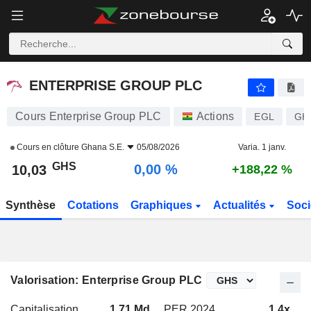
ENTERPRISE GROUP PLC
10,03
¢
0,00 %
ENTERPRISE GROUP PLC
Cours Enterprise Group PLC
Actions
EGL
GH
Cours en clôture
Ghana S.E.
05/08/2026
Varia. 1 janv.
GHS
0,00 %
10,03
+188,22 %
Synthèse
Cotations
Graphiques
Actualités
Soci
Valorisation: Enterprise Group PLC
Capitalisation
1,71 Md
PER 2024
1,4x
P