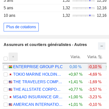
3 ans
1,32
12,16
5 ans
1,32
12,16
10 ans
1,32
12,16
Plus de cotations
Assureurs et courtiers généralistes - Autres
Varia.
Varia. 5j.
ENTERPRISE GROUP PLC
0,00 %
-0,10 %
+
TOKIO MARINE HOLDINGS, INC.
+0,97 %
-4,69 %
+
THE TRAVELERS COMPANIES, INC.
+1,41 %
-1,69 %
+
THE ALLSTATE CORPORATION
+0,77 %
-3,57 %
+
MS&AD INSURANCE GROUP HOLDINGS, INC.
+1,00 %
-3,23 %
+
AMERICAN INTERNATIONAL GROUP, INC.
+1,01 %
-0,10 %