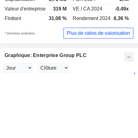
Valeur d'entreprise
319 M
VE / CA 2024
-0,49x
V
Flottant
31,08 %
Rendement 2024
6,36 %
R
Plus de ratios de valorisation
* Données estimées
Graphique: Enterprise Group PLC