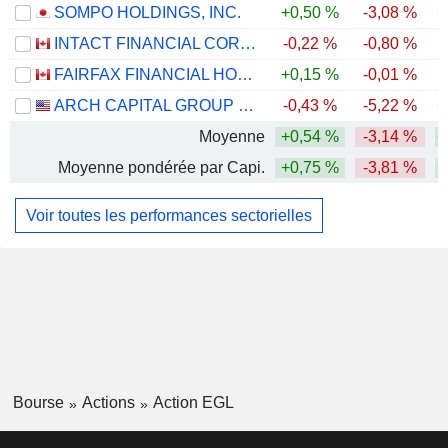
SOMPO HOLDINGS, INC.
+0,50 %
-3,08 %
+
INTACT FINANCIAL CORPORATION
-0,22 %
-0,80 %
FAIRFAX FINANCIAL HOLDINGS LIMITED
+0,15 %
-0,01 %
ARCH CAPITAL GROUP LTD.
-0,43 %
-5,22 %
+
Moyenne
+0,54 %
-3,14 %
+
Moyenne pondérée par Capi.
+0,75 %
-3,81 %
+
Voir toutes les performances sectorielles
Bourse
Actions
Action EGL