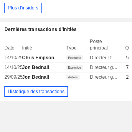
Plus d'insiders
Dernières transactions d'initiés
Poste
Date
Initié
Type
principal
Qua
14/10/25
Chris Empson
Directeur financier
55
Exercice
14/10/25
Jon Bednall
Directeur general
78
Exercice
29/09/25
Jon Bednall
Directeur general
21
Autres
Historique des transactions