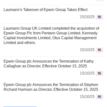
logement social. Elle compte parmi ses clients des
installateurs de lignes de toit et des installateurs de fenêtres.
Laumann's Takeover of Epwin Group Takes Effect
15/10/25
Laumann Group UK Limited completed the acquisition of
Epwin Group Plc from Pentwin Group Limited, Kennedy
Capital Investments Limited, Otus Capital Management
Limited and others.
15/10/25
Epwin Group plc Announces the Termination of Kathy
Callaghan as Director, Effective October 15, 2025
15/10/25
Epwin Group plc Announces the Termination of Stephen
Richard Harrison as Director, Effective October 15, 2025
15/10/25