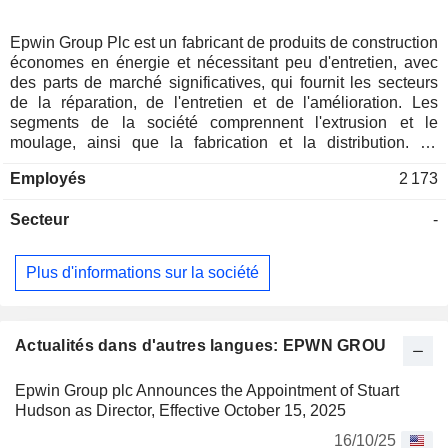
Epwin Group Plc est un fabricant de produits de construction
économes en énergie et nécessitant peu d'entretien, avec
des parts de marché significatives, qui fournit les secteurs
de la réparation, de l'entretien et de l'amélioration. Les
segments de la société comprennent l'extrusion et le
moulage, ainsi que la fabrication et la distribution. Le
segment Extrusion et Moulage est engagé dans l'extrusion
Employés
2 173
et la commercialisation de systèmes de profilés de fenêtres
en polychlorure de vinyle (PVC) et en aluminium, de lignes
Secteur
-
de toit et de bardages cellulaires en PVC, de terrasses, de
produits rigides d'évacuation des eaux pluviales et de
drainage, ainsi que de produits composites bois-plastique
Plus d'informations sur la société
(WPC) et de terrasses en aluminium, et dans le moulage
d'éléments de construction en plastique renforcé de verre
(GRP). Le segment Fabrication et distribution Le segment
Fabrication est engagé dans la commercialisation et la
Actualités dans d'autres langues: EPWN GROU
distribution de fenêtres et de portes, de lignes de toit
cellulaires, de bardages, d'eaux pluviales, de produits de
Epwin Group plc Announces the Appointment of Stuart
drainage et de terrasses. Il se concentre sur la fourniture de
Hudson as Director, Effective October 15, 2025
ses produits aux secteurs de la réparation, de l'entretien et
16/10/25
de l'amélioration (RMI), de la construction neuve et du