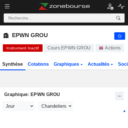
-.-
EPWN GROU
119,50
p
-
%
EPWN GROU
Cours EPWN GROU
Actions
Instrument Inactif
Synthèse
Cotations
Graphiques
Actualités
Soci
Graphique: EPWN GROU