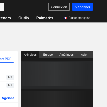
Connexion
S'abonner
eeners
Outils
Palmarès
Édition française
Indices
Europe
Amériques
Asie
ort PDF
MT
MT
Agenda
Secteur
Dérivés
Fonds et ETFs