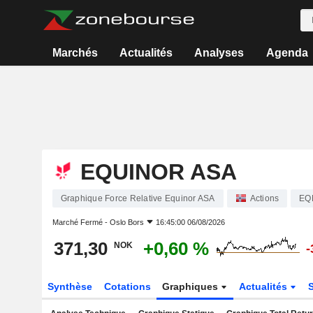
Marchés
Actualités
Analyses
Agenda
EQUINOR ASA
Graphique Force Relative Equinor ASA
Actions
EQ
Marché Fermé -
Oslo Bors
16:45:00 06/08/2026
371,30
+0,60 %
NOK
-
Synthèse
Cotations
Graphiques
Actualités