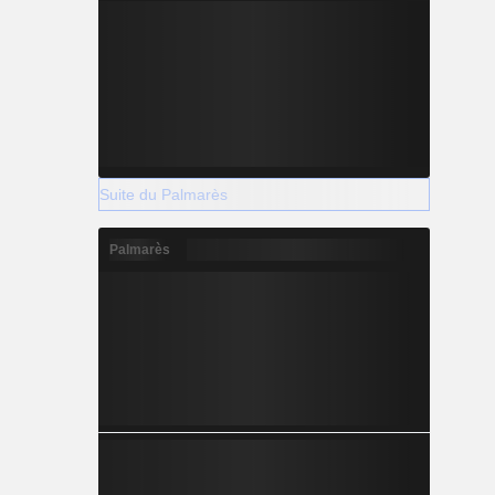
Suite du Palmarès
Palmarès