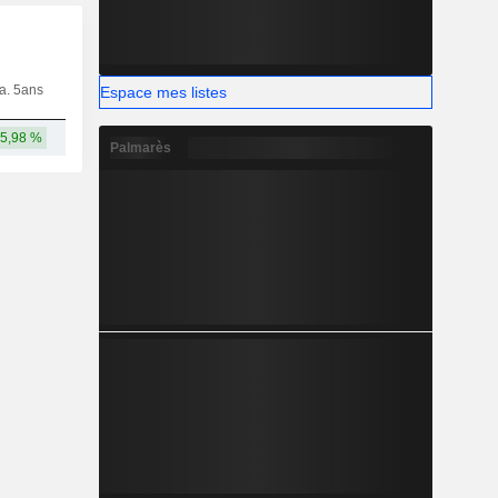
ia. 5ans
Capi.
CT
MT
LT
Espace mes listes
5,98 %
92,33 Md
Palmarès