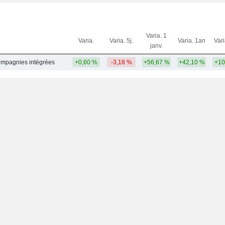
Varia. 1
Varia.
Varia. 5j.
Varia. 1an
Var
janv.
compagnies intégrées
+0,60 %
-3,18 %
+56,67 %
+42,10 %
+10