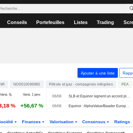
Conseils
Portefeuilles
Listes
Trading
Scr
Ajouter à une liste
Rapp
NR
NO0010096985
Pétrole et gaz - compagnies intégrées
PEA
Varia. 5j.
Varia. 1 janv.
06/08
SLB et Equinor signent un accord pluriannuel de stimulation de réservoirs sur le plateau continental norvégien
3,18 %
+56,67 %
06/08
Equinor : AlphaValue/Baader Europe relève sa prévision de croissance de l'EBITDA face à la hausse des matières premières
Société
Finances
Valorisation
Consensus
Ratings