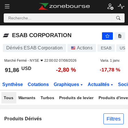
ESAB CORPORATION
91,86
$
-2,80 %
ESAB CORPORATION
Dérivés ESAB Corporation
Actions
ESAB
US2
Marché Fermé -
NYSE
22:00:02 07/08/2026
Varia. 1 janv.
USD
-2,80 %
91,86
-17,78 %
Synthèse
Cotations
Graphiques
Actualités
Soci
Tous
Warrants
Turbos
Produits de levier
Produits d'inv
Filtres
Produits Dérivés