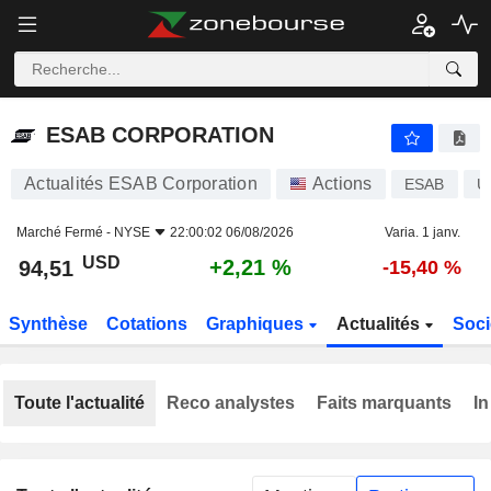
ESAB CORPORATION
94,51
$
+2,21 %
ESAB CORPORATION
Actualités ESAB Corporation
Actions
ESAB
U
Marché Fermé -
NYSE
22:00:02 06/08/2026
Varia. 1 janv.
USD
+2,21 %
94,51
-15,40 %
Synthèse
Cotations
Graphiques
Actualités
Soci
Toute l'actualité
Reco analystes
Faits marquants
In