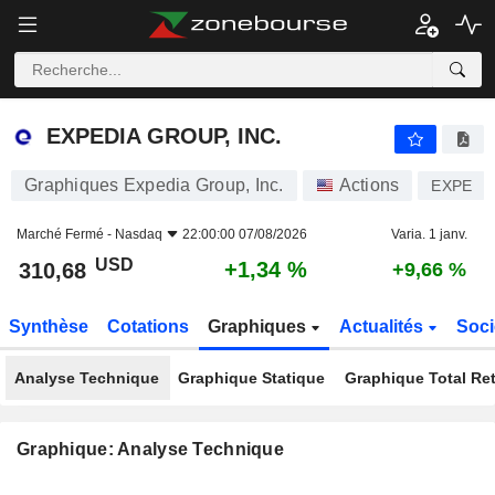
EXPEDIA GROUP, INC.
310,68
$
+1,34 %
EXPEDIA GROUP, INC.
Graphiques Expedia Group, Inc.
Actions
EXPE
Marché Fermé -
Nasdaq
22:00:00 07/08/2026
Varia. 1 janv.
USD
+1,34 %
310,68
+9,66 %
Synthèse
Cotations
Graphiques
Actualités
Soci
Analyse Technique
Graphique Statique
Graphique Total Re
Graphique: Analyse Technique