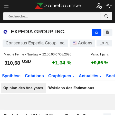
EXPEDIA GROUP, INC.
310,68
$
+1,34 %
EXPEDIA GROUP, INC.
Consensus Expedia Group, Inc.
Actions
EXPE
Marché Fermé -
Nasdaq
22:00:00 07/08/2026
Varia. 1 janv.
USD
+1,34 %
310,68
+9,66 %
Synthèse
Cotations
Graphiques
Actualités
Soci
Opinion des Analystes
Révisions des Estimations