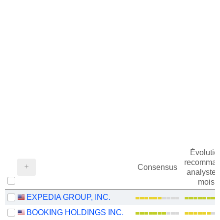
Évolutio
recomman
Consensus
analystes
mois
EXPEDIA GROUP, INC.
BOOKING HOLDINGS INC.