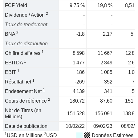
FCF Yield
9,75 %
19,8 %
8,51 
2
Dividende / Action
-
-
Taux de rendement
-
-
2
BNA
-1,8
2,17
5,3
Taux de distribution
-
-
1
Chiffre d'affaires
8 598
11 667
12 83
1
EBITDA
1 477
2 349
2 68
1
EBIT
186
1 085
1 03
1
Résultat net
-269
352
79
1
Endettement Net
4 139
341
59
2
Cours de référence
180,72
87,60
151,7
Nbr de Titres (en
151 528
156 091
138 84
Milliers)
Date de publication
10/02/22
09/02/23
08/02/2
1
2
USD en Millions
USD
Données Estimées