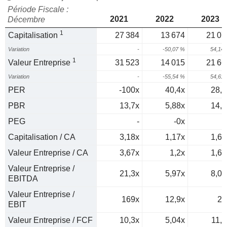
Période Fiscale :
2021
2022
2023
Décembre
1
Capitalisation
27 384
13 674
21 07
Variation
-
-50,07 %
54,14
1
Valeur Entreprise
31 523
14 015
21 66
Variation
-
-55,54 %
54,61
PER
-100x
40,4x
28,6
PBR
13,7x
5,88x
14,9
PEG
-
-0x
0
Capitalisation / CA
3,18x
1,17x
1,64
Valeur Entreprise / CA
3,67x
1,2x
1,69
Valeur Entreprise /
21,3x
5,97x
8,08
EBITDA
Valeur Entreprise /
169x
12,9x
21
EBIT
Valeur Entreprise / FCF
10,3x
5,04x
11,8