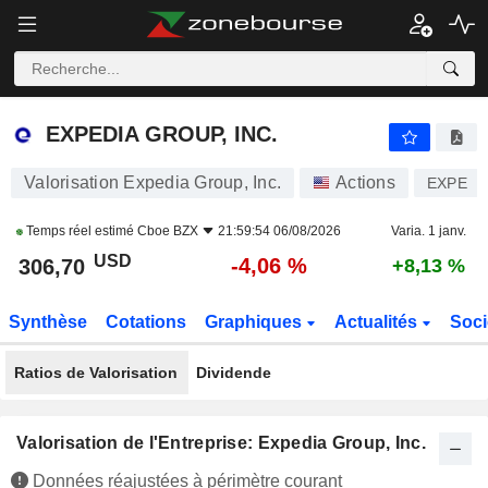
EXPEDIA GROUP, INC.
306,70
$
-4,06 %
EXPEDIA GROUP, INC.
Valorisation Expedia Group, Inc.
Actions
EXPE
Temps réel estimé
Cboe BZX
21:59:54 06/08/2026
Varia. 1 janv.
USD
-4,06 %
306,70
+8,13 %
Synthèse
Cotations
Graphiques
Actualités
Soci
Ratios de Valorisation
Dividende
Valorisation de l'Entreprise: Expedia Group, Inc.
Données réajustées à périmètre courant