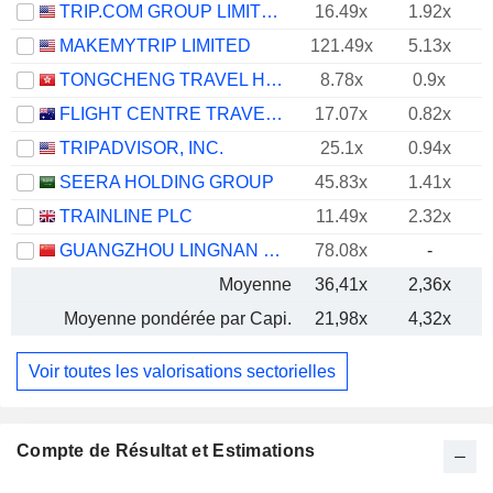
TRIP.COM GROUP LIMITED
16.49x
1.92x
MAKEMYTRIP LIMITED
121.49x
5.13x
TONGCHENG TRAVEL HOLDINGS LIMITED
8.78x
0.9x
FLIGHT CENTRE TRAVEL GROUP LIMITED
17.07x
0.82x
TRIPADVISOR, INC.
25.1x
0.94x
SEERA HOLDING GROUP
45.83x
1.41x
TRAINLINE PLC
11.49x
2.32x
GUANGZHOU LINGNAN GROUP HOLDINGS COMPANY LIMITED
78.08x
-
Moyenne
36,41x
2,36x
Moyenne pondérée par Capi.
21,98x
4,32x
Voir toutes les valorisations sectorielles
Compte de Résultat et Estimations