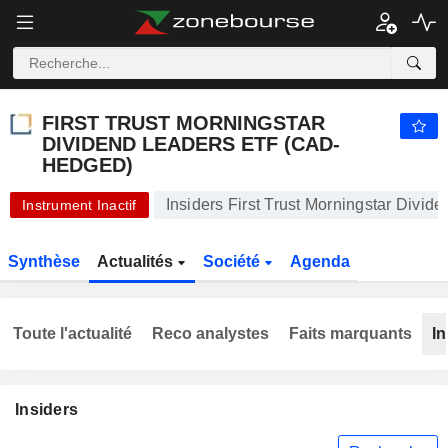
FIRST TRUST MORNINGSTAR DIVIDEND LEADERS ETF (CAD-HEDGED)
26,29
$
+1,12 %
FIRST TRUST MORNINGSTAR
DIVIDEND LEADERS ETF (CAD-
HEDGED)
Insiders First Trust Morningstar Div
Instrument Inactif
Synthèse
Actualités
Société
Agenda
Toute l'actualité
Reco analystes
Faits marquants
In
Insiders