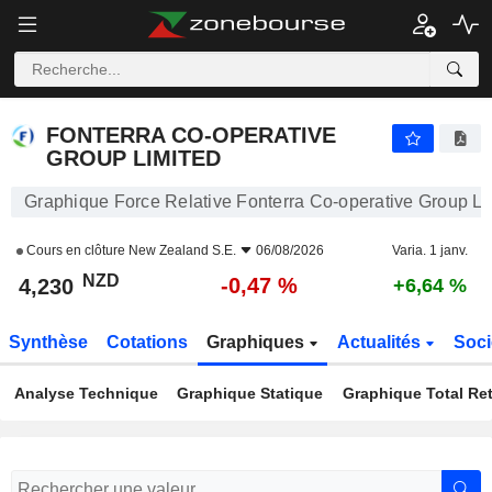
FONTERRA CO-OPERATIVE GROUP LIMITED
4,230
$
-0,47 %
FONTERRA CO-OPERATIVE
GROUP LIMITED
Graphique Force Relative Fonterra Co-operative Group Li
Cours en clôture
New Zealand S.E.
06/08/2026
Varia. 1 janv.
NZD
-0,47 %
4,230
+6,64 %
Synthèse
Cotations
Graphiques
Actualités
Soci
Analyse Technique
Graphique Statique
Graphique Total Re