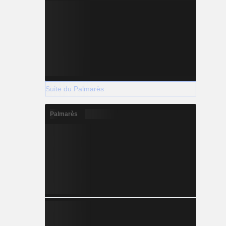
Suite du Palmarès
Palmarès