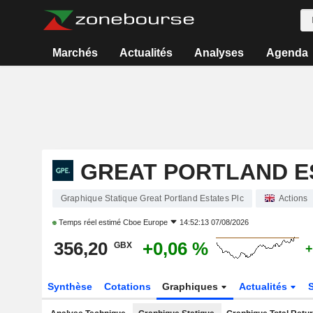
Marchés
Actualités
Analyses
Agenda
GREAT PORTLAND E
Graphique Statique Great Portland Estates Plc
Actions
Temps réel estimé
Cboe Europe
14:52:13 07/08/2026
356,20
+0,06 %
GBX
+
Synthèse
Cotations
Graphiques
Actualités