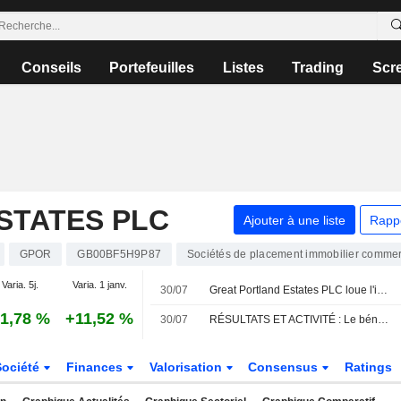
Conseils
Portefeuilles
Listes
Trading
Scr
STATES PLC
Ajouter à une liste
Rapp
GPOR
GB00BF5H9P87
Sociétés de placement immobilier commer
Varia. 5j.
Varia. 1 janv.
30/07
Great Portland Estates PLC loue l'intégralité des bureaux de Carrington House (W1) à des niveaux de loyers records
1,78 %
+11,52 %
30/07
RÉSULTATS ET ACTIVITÉ : Le bénéfice de Foxtons recule ; Vanquis Banking en progression
Société
Finances
Valorisation
Consensus
Ratings