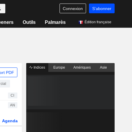
Connexion
S'abonner
eeners
Outils
Palmarès
Édition française
Indices
Europe
Amériques
Asie
ort PDF
cial
CI
AN
Agenda
Secteur
Dérivés
Fonds et ETFs