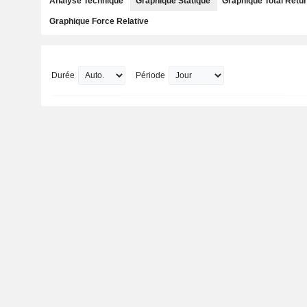
Analyse Technique
Graphique Statique
Graphique Total Retu
Graphique Force Relative
Durée
Période