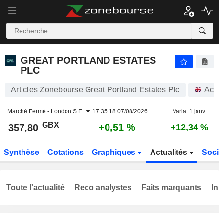
GREAT PORTLAND ESTATES PLC
357,80
p
+0,51 %
GREAT PORTLAND ESTATES
PLC
Articles Zonebourse Great Portland Estates Plc
Act
Marché Fermé -
London S.E.
17:35:18 07/08/2026
Varia. 1 janv.
GBX
+0,51 %
357,80
+12,34 %
Synthèse
Cotations
Graphiques
Actualités
Soci
Toute l'actualité
Reco analystes
Faits marquants
In