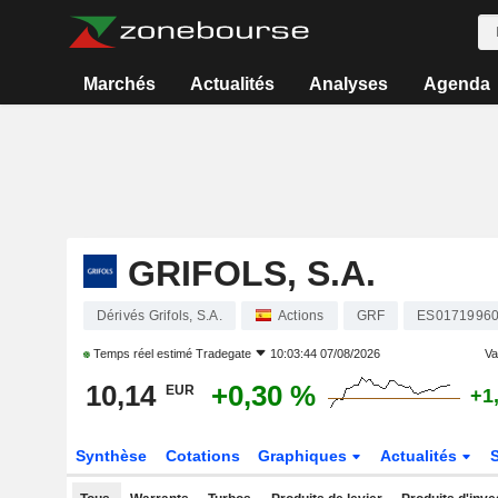
Marchés
Actualités
Analyses
Agenda
GRIFOLS, S.A.
Dérivés Grifols, S.A.
Actions
GRF
ES0171996
Temps réel estimé
Tradegate
10:03:44 07/08/2026
Var
10,14
+0,30 %
EUR
+1
Synthèse
Cotations
Graphiques
Actualités