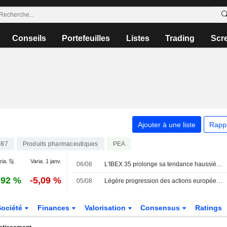
Conseils
Portefeuilles
Listes
Trading
Scr
Ajouter à une liste
Rapp
087
Produits pharmaceutiques
PEA
ia. 5j.
Varia. 1 janv.
06/08
L'IBEX 35 prolonge sa tendance haussière dans l'espoir d'un accord entre les États-Unis et l'Iran
,92 %
-5,09 %
05/08
Légère progression des actions européennes cotées aux États-Unis sous forme d'ADR lors de la séance de mercredi
Société
Finances
Valorisation
Consensus
Ratings