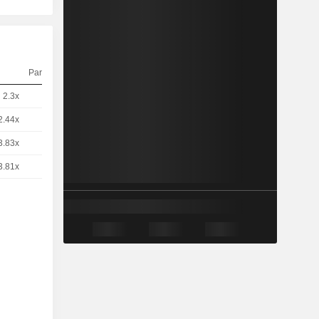
Parité
Cours
2.3x
1
4,375
EUR
2.44x
1
4,117
EUR
3.83x
1
2,615
EUR
3.81x
1
2,631
EUR