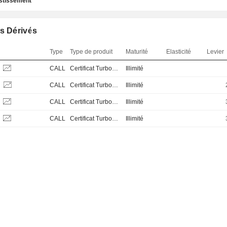
estissement
s Dérivés
Type
Type de produit
Maturité
Elasticité
Levier
S
CALL
Certificat Turbo Stop Loss
Illimité
S
CALL
Certificat Turbo Stop Loss
Illimité
S
CALL
Certificat Turbo Stop Loss
Illimité
S
CALL
Certificat Turbo Stop Loss
Illimité