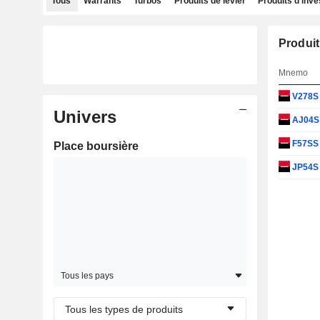
Tous
Warrants
Turbos
Produits de levier
Produits d'inv
Produit
Mnemo
V278
Univers
AJ04
F57S
Place boursière
JP54
Tous les pays
Tous les types de produits