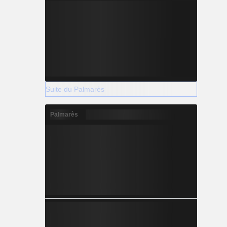
Suite du Palmarès
Palmarès