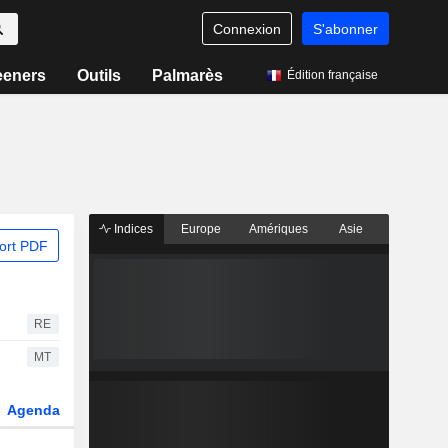
Connexion
S'abonner
eeners
Outils
Palmarès
Édition française
Indices
Europe
Amériques
Asie
ort PDF
RE
MT
Agenda
Secteur
Dérivés
Fonds et ETFs