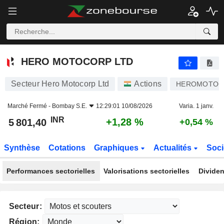
HERO MOTOCORP LTD
5 801,40
₹
+1,28 %
HERO MOTOCORP LTD
Secteur Hero Motocorp Ltd
Actions
HEROMOTOC
Marché Fermé -
Bombay S.E.
12:29:01 10/08/2026
Varia. 1 janv.
INR
+1,28 %
5 801,40
+0,54 %
Synthèse
Cotations
Graphiques
Actualités
Soci
Performances sectorielles
Valorisations sectorielles
Dividen
Secteur:
Région: