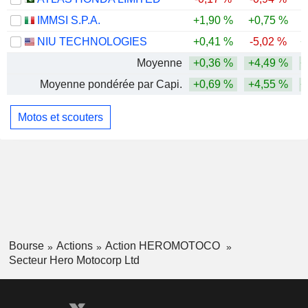
IMMSI S.P.A.
+1,90 %
+0,75 %
NIU TECHNOLOGIES
+0,41 %
-5,02 %
+
Moyenne
+0,36 %
+4,49 %
+
Moyenne pondérée par Capi.
+0,69 %
+4,55 %
+
Motos et scouters
Bourse
Actions
Action HEROMOTOCO
Secteur Hero Motocorp Ltd