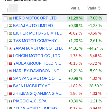
V
Varia.
Varia. 5j.
HERO MOTOCORP LTD
+1,28 %
+7,00 %
+
BAJAJ AUTO LIMITED
+0,36 %
+1,23 %
+
EICHER MOTORS LIMITED
-0,62 %
-0,56 %
TVS MOTOR COMPANY LIMITED
+1,20 %
+2,61 %
+
YAMAHA MOTOR CO., LTD.
+4,31 %
+44,24 %
+
LONCIN MOTOR CO., LTD.
-1,78 %
-6,46 %
+
YADEA GROUP HOLDINGS LTD.
-0,15 %
-5,72 %
HARLEY-DAVIDSON, INC.
+1,21 %
+5,99 %
SANYANG MOTOR CO., LTD.
+0,98 %
-4,32 %
BAJAJ MOBILITY AG
-1,82 %
+28,60 %
+
ZHEJIANG QIANJIANG MOTORCYCLE CO., LTD.
-1,96 %
-4,33 %
+
PIAGGIO & C. SPA
+0,30 %
+1,21 %
+
ATLAS HONDA LIMITED
-0,17 %
-0,94 %